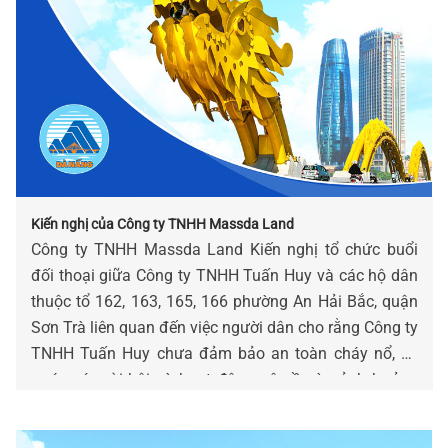
Kiến nghị của Công ty TNHH Massda Land
Công ty TNHH Massda Land Kiến nghị tổ chức buổi
đối thoại giữa Công ty TNHH Tuấn Huy và các hộ dân
thuộc tổ 162, 163, 165, 166 phường An Hải Bắc, quận
Sơn Trà liên quan đến việc người dân cho rằng Công ty
TNHH Tuấn Huy chưa đảm bảo an toàn cháy nổ, xả
nước có mùi hôi và hoạt động gây ồn ào ảnh hưởng
đến khu dân cư (Công văn số 55/MD-CV ngày
22/6/2017).