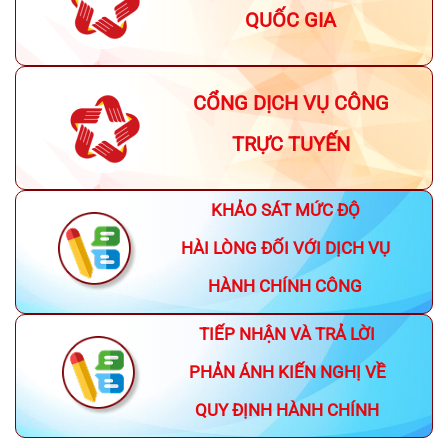
QUỐC GIA
CỔNG DỊCH VỤ CÔNG
TRỰC TUYẾN
KHẢO SÁT MỨC ĐỘ
HÀI LÒNG ĐỐI VỚI DỊCH VỤ
HÀNH CHÍNH CÔNG
TIẾP NHẬN VÀ TRẢ LỜI
PHẢN ÁNH KIẾN NGHỊ VỀ
QUY ĐỊNH HÀNH CHÍNH