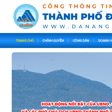
CỔNG THÔNG TI
THÀNH PHỐ 
WWW.DANANG
TRANG CHỦ
CHÍNH QUYỀN
CÔNG DÂN
DOANH N