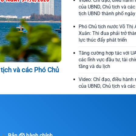
Video: Chỉ đạo, điều hành 
của UBND, Chủ tịch và cá
tịch UBND thành phố ngày
Phó Chủ tịch nước Võ Thị
Xuân: Thi đua phải trở th
lực thúc đẩy phát triển
Tăng cường hợp tác với UA
các lĩnh vực đầu tư, tài chí
tầng và du lịch
 tịch và các Phó Chủ
Video: Chỉ đạo, điều hành 
của UBND, Chủ tịch và cá
tịch UBND thành phố ngày
Đà Nẵng ghi dấu ấn trong 
tổ chức Chung kết Hội th
2026
Tạo điều kiện để các dự á
Bản đồ hành chính