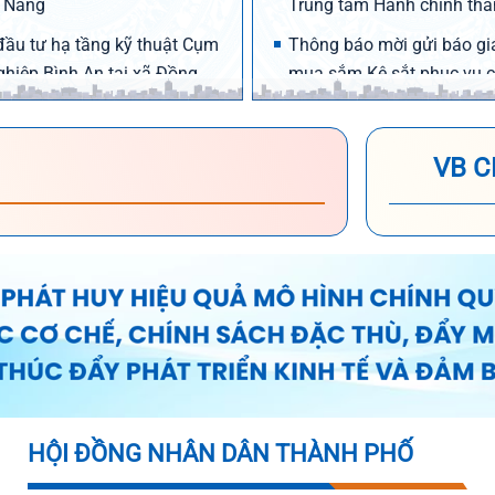
 Nẵng
Trung tâm Hành chính th
đầu tư hạ tầng kỹ thuật Cụm
Thông báo mời gửi báo gi
ghiệp Bình An tại xã Đồng
mua sắm Kệ sắt phục vụ c
lưu trữ năm 2026
đầu tư hạ tầng kỹ thuật Cụm
Mời tham gia tư vấn lập B
VB CH
ghiệp Rừng Lãm tại xã Đồng
Kinh tế kỹ thuật dự án ứn
phát triển công nghệ thông
đầu tư hạ tầng kỹ thuật Cụm
Thông báo lựa chọn tổ ch
hiệp Tây An 1 tại xã Duy
nghề đấu giá tài sản
Thông báo mời chào đấu g
đầu tư hạ tầng kỹ thuật Cụm
việc: thanh lý, phá dỡ toàn
hiệp Tây An tại xã Duy
sản và vật tư tại Công viê
Thông báo lựa chọn tổ ch
đầu tư hạ tầng kỹ thuật Cụm
nghề đấu giá tài sản
HỘI ĐỒNG NHÂN DÂN THÀNH PHỐ
ghiệp Tam Mỹ Tây 1 tại xã
Thông báo đấu giá tài sản
ỹ