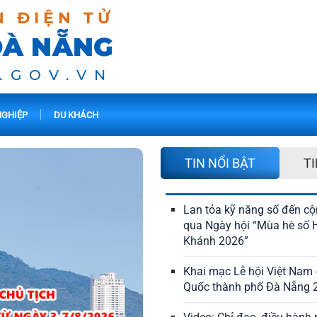
N ĐIỆN TỬ
ĐÀ NẴNG
.GOV.VN
GHIỆP
DU KHÁCH
TIN NỔI BẬT
TI
Lan tỏa kỹ năng số đến c
qua Ngày hội “Mùa hè số 
Khánh 2026”
Khai mạc Lễ hội Việt Nam 
Quốc thành phố Đà Nẵng 