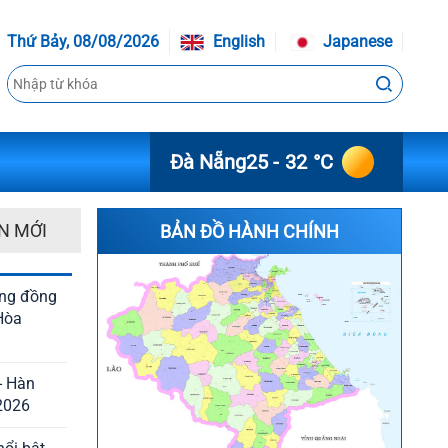
Thứ Bảy, 08/08/2026
English
Japanese
Đà Nẵng
25 - 32 °C
N MỚI
BẢN ĐỒ HÀNH CHÍNH
ộng đồng
Hòa
- Hàn
2026