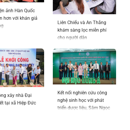
 Nguyễn
Công khai Báo cáo thuyết minh xây
ện ảnh Hàn Quốc
trồng
dựng Phương án giá đất, quyết định
n hơn với khán giả
giá đất
Liên Chiểu và An Thắng
ng
khám sàng lọc miễn phí
 7 tháng
Thông báo Lịch tiếp công dân tháng
 xếp thứ
cho người dân
8 năm 2026
Thông báo về việc cho thuê nhà do
ấn tượng
Trung tâm Quản lý và Khai thác nhà
ao quân
Đà Nẵng quản lý, khai thác
CAND năm
Thông báo nhu cầu cần thuê xe thực
hiện cắt tỉa cây xanh phục vụ công
nổi bật
tác cắt tỉa cây xanh PCLB năm 2026
Kết nối nghiên cứu công
c Phó Chủ
ông xây nhà Đại
Công khai Danh sách đơn vị chậm
 04-8
nghệ sinh học với phát
ết tại xã Hiệp Đức
đóng, trốn đóng BHXH, BHYT, BHTN
triển dược liệu, Sâm Ngọc
 đẩy tăng
tháng 6 năm 2026
Linh
Công khai Bản tổng hợp, giải trình,