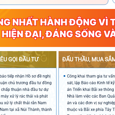
ÊU GỌI ĐẦU TƯ
ĐẤU THẦU, MUA SẮ
báo tiếp nhận Hồ sơ đề nghị
Công khai tham gia tư vấ
huận chủ trương đầu tư đồng
sát, lập Báo cáo Kinh tế k
i chấp thuận nhà đầu tư dự
án Triển khai Bãi xe thông
máy xử lý rác thải và phát
Nhà làm việc các Ban Quả
hu xử lý chất thải rắn Nam
án và các đơn vị sự nghiệp
Nam tại xã Núi Thành, thành
thuộc và Bãi xe phía Tây 