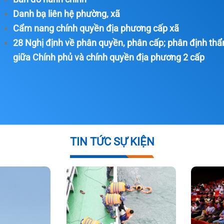
sớm hoàn thành, đáp ứng
Danh bạ liên hệ phường, xã
phát triển
Cẩm nang chính quyền địa phương cấp xã
Thông qua chủ trương đầu
28 Nghị định về phân quyền, phân cấp; phân định th
6.209 tỷ đồng hoàn thiện 
giữa Chính phủ và chính quyền địa phương 2 cấp
dùng chung Bến cảng Liên
Đồng hành tháo gỡ điểm n
khơi thông nguồn lực cho 
Video: Chỉ đạo, điều hành 
của UBND, Chủ tịch và cá
tịch UBND thành phố ngày
TIN TỨC SỰ KIỆN
Phát huy lợi thế dược liệu,
lực phát triển khu vực Na
Khẩn trương hoàn thiện th
tầng cho Trung tâm tài ch
tế Việt Nam tại Đà Nẵng