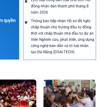
 nhu cầu
đồng nhân dân thành phố tháng 8
năm 2026
 tư hơn
ẩm quyền
Thông báo tiếp nhận Hồ sơ đề nghị
hạ tầng
chấp thuận chủ trương đầu tư đồng
 Chiểu
thời với chấp thuận nhà đầu tư dự án
ghẽn,
Viện Nghiên cứu, phát triển, ứng dụng
các dự án
công nghệ bán dẫn và trí tuệ nhân
tạo Đà Nẵng (DSAI-TECH)
nổi bật
c Phó Chủ
Thông báo chủ động ứng phó với áp
 5-8
thấp nhiệt đới và gió mạnh trên biển
 tạo động
Thông báo chủ động ứng phó với
m Trà My
nắng nóng
Công khai Báo cáo thuyết minh xây
ể chế, hạ
ính quốc
dựng Phương án giá đất, quyết định
giá đất