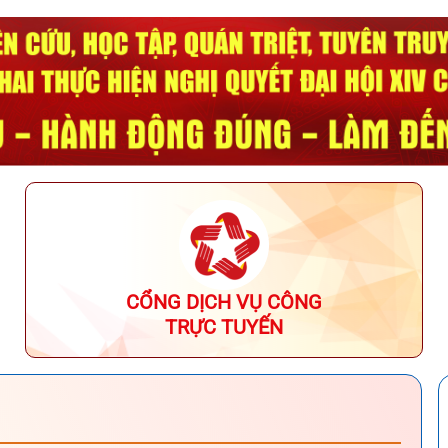
Tổng kết Lễ hội Pháo hoa 
Đà Nẵng (DIFF) và Liên h
châu Á Đà Nẵng (DANAFF
2026
CỔNG DỊCH VỤ CÔNG
TRỰC TUYẾN