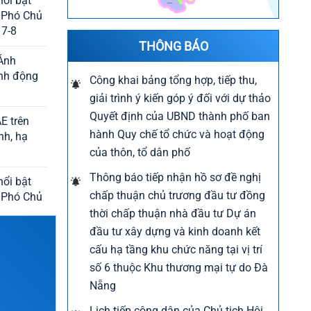
nổi bật
c Phó Chủ
 7-8
THÔNG BÁO
 Ánh
ành động
Công khai bảng tổng hợp, tiếp thu,
giải trình ý kiến góp ý đối với dự thảo
Quyết định của UBND thành phố ban
E trên
hành Quy chế tổ chức và hoạt động
nh, hạ
của thôn, tổ dân phố
Thông báo tiếp nhận hồ sơ đề nghị
nổi bật
chấp thuận chủ trương đầu tư đồng
c Phó Chủ
 6-8
thời chấp thuận nhà đầu tư Dự án
đầu tư xây dựng và kinh doanh kết
công tác
cấu hạ tầng khu chức năng tại vị trí
ao CAND
số 6 thuộc Khu thương mại tự do Đà
Nẵng
n điện
Lịch tiếp công dân của Chủ tịch Hội