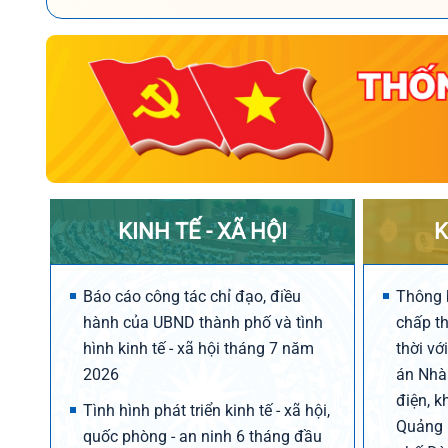
KINH TẾ - XÃ HỘI
K
Báo cáo công tác chỉ đạo, điều
Thông 
hành của UBND thành phố và tình
chấp t
hình kinh tế - xã hội tháng 7 năm
thời vớ
2026
án Nhà 
điện, k
Tình hình phát triển kinh tế - xã hội,
Quảng 
quốc phòng - an ninh 6 tháng đầu