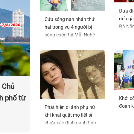
Chủ tịch UBND thành phố
Đưa đi
Mạnh Hùng kiểm tra vùng 
Sâm Ngọc Linh
đến gầ
Cứu sống nạn nhân thứ
Đà Nẵ
hai trong vụ 4 người bị
Giải ngân vốn đầu tư công
sóng cuốn tại Mũi Nghê
đầu năm 2026 đạt 51,26%,
10 cả nước
Video: Những thước phim 
tại Vòng chung kết Hội th
sự, võ thuật và thể thao 
2026
, Chủ
Video: Chỉ đạo, điều hành 
của UBND, Chủ tịch và cá
h phố từ
Khởi c
tịch UBND thành phố ngày
đoàn k
Phát hiện di ảnh phụ nữ
khi khai quật mộ liệt sĩ
Tháo gỡ điểm nghẽn, thúc
trưởng
chưa xác định danh tính