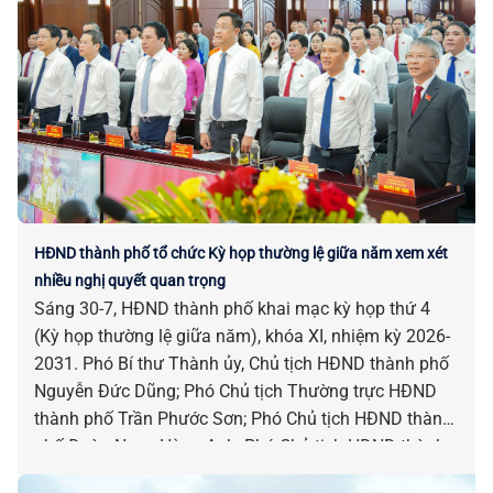
HĐND thành phố tổ chức Kỳ họp thường lệ giữa năm xem xét
nhiều nghị quyết quan trọng
Sáng 30-7, HĐND thành phố khai mạc kỳ họp thứ 4
(Kỳ họp thường lệ giữa năm), khóa XI, nhiệm kỳ 2026-
2031. Phó Bí thư Thành ủy, Chủ tịch HĐND thành phố
Nguyễn Đức Dũng; Phó Chủ tịch Thường trực HĐND
thành phố Trần Phước Sơn; Phó Chủ tịch HĐND thành
phố Đoàn Ngọc Hùng Anh; Phó Chủ tịch HĐND thành
phố Nguyễn Công Thanh chủ trì kỳ họp.