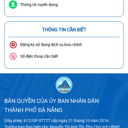
Thông tin tuyển dụng
THÔNG TIN CẦN BIẾT
Đăng ký sử dụng dịch vụ bưu chính
Số điện thoại cần biết
BẢN QUYỀN CỦA ỦY BAN NHÂN DÂN
THÀNH PHỐ ĐÀ NẴNG
Giấy phép: 612/GP-STTTT cấp ngày 21 tháng 10 năm 2016.
Trưởng ban Ban biên tập: Nguyễn Thị Anh Thi, Phó Chủ tịch UBND