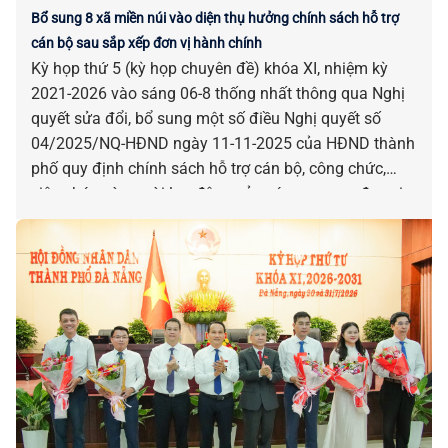
Bổ sung 8 xã miền núi vào diện thụ hưởng chính sách hỗ trợ
cán bộ sau sắp xếp đơn vị hành chính
Kỳ họp thứ 5 (kỳ họp chuyên đề) khóa XI, nhiệm kỳ
2021-2026 vào sáng 06-8 thống nhất thông qua Nghị
quyết sửa đổi, bổ sung một số điều Nghị quyết số
04/2025/NQ-HĐND ngày 11-11-2025 của HĐND thành
phố quy định chính sách hỗ trợ cán bộ, công chức,
viên chức và người lao động của các cơ quan, đơn vị
bị tác động, ảnh hưởng do sắp xếp đơn vị hành chính.