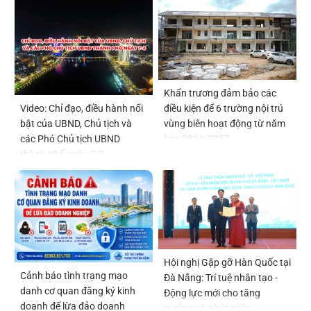
Khẩn trương đảm bảo các
điều kiện để 6 trường nội trú
Video: Chỉ đạo, điều hành nổi
vùng biên hoạt động từ năm
bật của UBND, Chủ tịch và
học 2026-2027
các Phó Chủ tịch UBND
thành phố ngày 7-8
Hội nghị Gặp gỡ Hàn Quốc tại
Cảnh báo tình trạng mạo
Đà Nẵng: Trí tuệ nhân tạo -
danh cơ quan đăng ký kinh
Động lực mới cho tăng
doanh để lừa đảo doanh
trưởng và phát triển