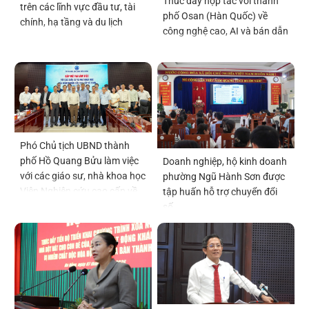
Thúc đẩy hợp tác với thành
trên các lĩnh vực đầu tư, tài
phố Osan (Hàn Quốc) về
chính, hạ tầng và du lịch
công nghệ cao, AI và bán dẫn
Phó Chủ tịch UBND thành
phố Hồ Quang Bửu làm việc
Doanh nghiệp, hộ kinh doanh
với các giáo sư, nhà khoa học
phường Ngũ Hành Sơn được
Viện Nghiên cứu cao cấp về
tập huấn hỗ trợ chuyển đổi
Toán
số