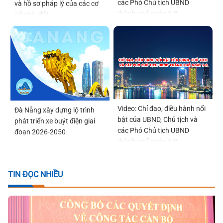
các Phó Chủ tịch UBND
và hồ sơ pháp lý của các cơ
thành phố ngày 6-8
sở nhà, đất
Video: Chỉ đạo, điều hành nổi
Đà Nẵng xây dựng lộ trình
bật của UBND, Chủ tịch và
phát triển xe buýt điện giai
các Phó Chủ tịch UBND
đoạn 2026-2050
thành phố ngày 5-8
TIN ĐỌC NHIỀU