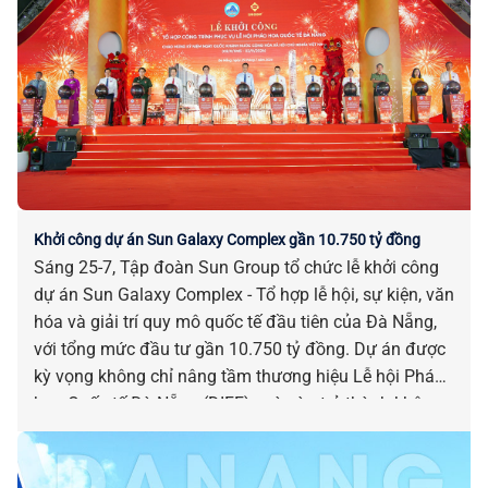
Khởi công dự án Sun Galaxy Complex gần 10.750 tỷ đồng
Sáng 25-7, Tập đoàn Sun Group tổ chức lễ khởi công
dự án Sun Galaxy Complex - Tổ hợp lễ hội, sự kiện, văn
hóa và giải trí quy mô quốc tế đầu tiên của Đà Nẵng,
với tổng mức đầu tư gần 10.750 tỷ đồng. Dự án được
kỳ vọng không chỉ nâng tầm thương hiệu Lễ hội Pháo
hoa Quốc tế Đà Nẵng (DIFF), mà còn trở thành không
gian của các lễ hội, sự kiện và show diễn đẳng cấp
quốc tế của thành phố bên sông Hàn.