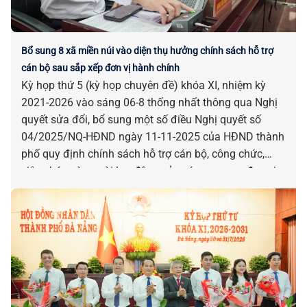
Bổ sung 8 xã miền núi vào diện thụ hưởng chính sách hỗ trợ
cán bộ sau sắp xếp đơn vị hành chính
Kỳ họp thứ 5 (kỳ họp chuyên đề) khóa XI, nhiệm kỳ
2021-2026 vào sáng 06-8 thống nhất thông qua Nghị
quyết sửa đổi, bổ sung một số điều Nghị quyết số
04/2025/NQ-HĐND ngày 11-11-2025 của HĐND thành
phố quy định chính sách hỗ trợ cán bộ, công chức,
viên chức và người lao động của các cơ quan, đơn vị
bị tác động, ảnh hưởng do sắp xếp đơn vị hành chính.