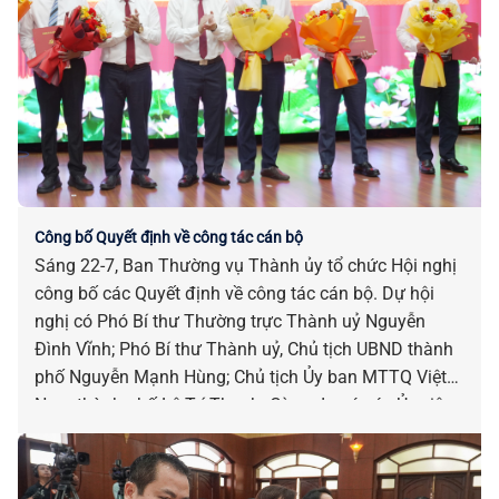
Công bố Quyết định về công tác cán bộ
Sáng 22-7, Ban Thường vụ Thành ủy tổ chức Hội nghị
công bố các Quyết định về công tác cán bộ. Dự hội
nghị có Phó Bí thư Thường trực Thành uỷ Nguyễn
Đình Vĩnh; Phó Bí thư Thành uỷ, Chủ tịch UBND thành
phố Nguyễn Mạnh Hùng; Chủ tịch Ủy ban MTTQ Việt
Nam thành phố Lê Trí Thanh. Cùng dự có các Ủy viên
Ban Thường vụ Thành ủy; đại diện các cơ quan, đơn
vị, địa phương liên quan.