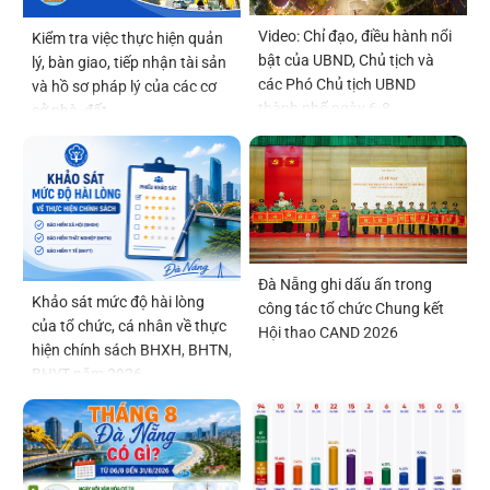
Video: Chỉ đạo, điều hành nổi
Kiểm tra việc thực hiện quản
bật của UBND, Chủ tịch và
lý, bàn giao, tiếp nhận tài sản
các Phó Chủ tịch UBND
và hồ sơ pháp lý của các cơ
thành phố ngày 6-8
sở nhà, đất
Đà Nẵng ghi dấu ấn trong
Khảo sát mức độ hài lòng
công tác tổ chức Chung kết
của tổ chức, cá nhân về thực
Hội thao CAND 2026
hiện chính sách BHXH, BHTN,
BHYT năm 2026