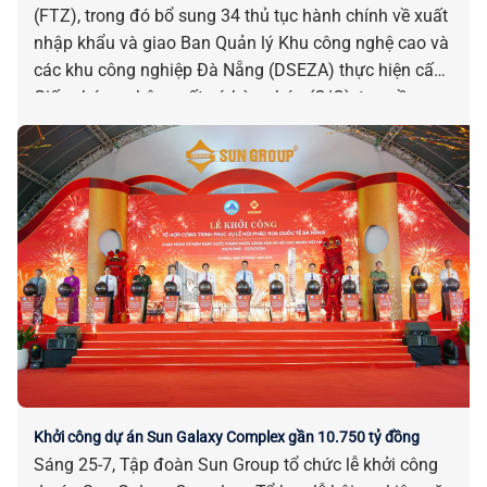
(FTZ), trong đó bổ sung 34 thủ tục hành chính về xuất
nhập khẩu và giao Ban Quản lý Khu công nghệ cao và
các khu công nghiệp Đà Nẵng (DSEZA) thực hiện cấp
Giấy chứng nhận xuất xứ hàng hóa (C/O), tạo nền
tảng sẵn sàng đưa FTZ vào vận hành, nâng cao hiệu
quả thu hút đầu tư và phát triển thương mại quốc tế.
Khởi công dự án Sun Galaxy Complex gần 10.750 tỷ đồng
Sáng 25-7, Tập đoàn Sun Group tổ chức lễ khởi công