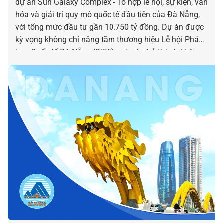
dự án Sun Galaxy Complex - Tổ hợp lễ hội, sự kiện, văn
hóa và giải trí quy mô quốc tế đầu tiên của Đà Nẵng,
với tổng mức đầu tư gần 10.750 tỷ đồng. Dự án được
kỳ vọng không chỉ nâng tầm thương hiệu Lễ hội Pháo
hoa Quốc tế Đà Nẵng (DIFF), mà còn trở thành không
gian của các lễ hội, sự kiện và show diễn đẳng cấp
quốc tế của thành phố bên sông Hàn.