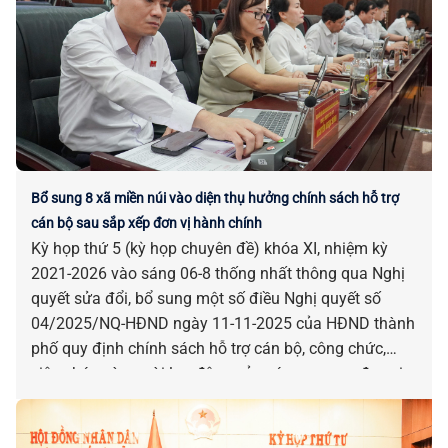
Bổ sung 8 xã miền núi vào diện thụ hưởng chính sách hỗ trợ
cán bộ sau sắp xếp đơn vị hành chính
Kỳ họp thứ 5 (kỳ họp chuyên đề) khóa XI, nhiệm kỳ
2021-2026 vào sáng 06-8 thống nhất thông qua Nghị
quyết sửa đổi, bổ sung một số điều Nghị quyết số
04/2025/NQ-HĐND ngày 11-11-2025 của HĐND thành
phố quy định chính sách hỗ trợ cán bộ, công chức,
viên chức và người lao động của các cơ quan, đơn vị
bị tác động, ảnh hưởng do sắp xếp đơn vị hành chính.