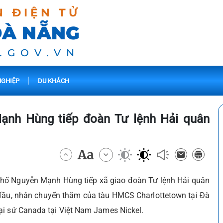
N ĐIỆN TỬ
ĐÀ NẴNG
.GOV.VN
GHIỆP
DU KHÁCH
ạnh Hùng tiếp đoàn Tư lệnh Hải quân
 phố Nguyễn Mạnh Hùng tiếp xã giao đoàn Tư lệnh Hải quân
ầu, nhân chuyến thăm của tàu HMCS Charlottetown tại Đà
ại sứ Canada tại Việt Nam James Nickel.