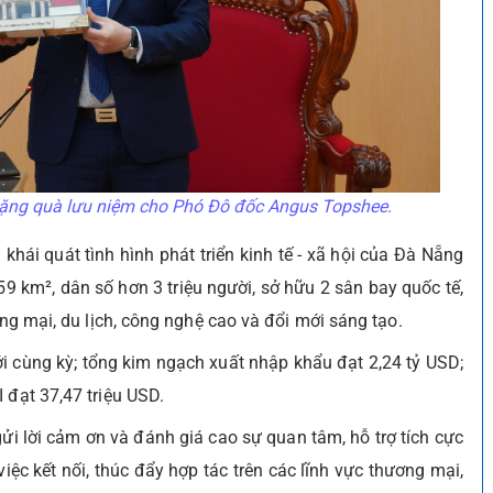
ặng quà lưu niệm cho Phó Đô đốc Angus Topshee.
ái quát tình hình phát triển kinh tế - xã hội của Đà Nẵng
9 km², dân số hơn 3 triệu người, sở hữu 2 sân bay quốc tế,
ơng mại, du lịch, công nghệ cao và đổi mới sáng tạo.
i cùng kỳ; tổng kim ngạch xuất nhập khẩu đạt 2,24 tỷ USD;
 đạt 37,47 triệu USD.
 lời cảm ơn và đánh giá cao sự quan tâm, hỗ trợ tích cực
ệc kết nối, thúc đẩy hợp tác trên các lĩnh vực thương mại,