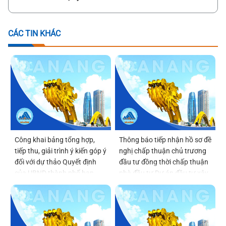
CÁC TIN KHÁC
Công khai bảng tổng hợp,
Thông báo tiếp nhận hồ sơ đề
tiếp thu, giải trình ý kiến góp ý
nghị chấp thuận chủ trương
đối với dự thảo Quyết định
đầu tư đồng thời chấp thuận
của UBND thành phố ban
nhà đầu tư Dự án đầu tư xây
hành Quy chế tổ chức và
dựng và kinh doanh kết cấu
hoạt động của thôn, tổ dân
hạ tầng khu chức năng tại vị
phố
trí số 6 thuộc Khu thương
mại tự do Đà Nẵng