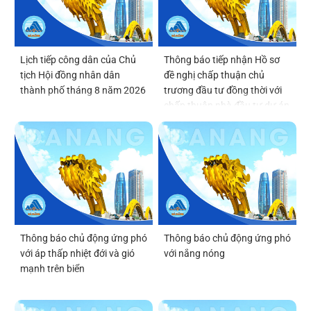
Lịch tiếp công dân của Chủ
Thông báo tiếp nhận Hồ sơ
tịch Hội đồng nhân dân
đề nghị chấp thuận chủ
thành phố tháng 8 năm 2026
trương đầu tư đồng thời với
chấp thuận nhà đầu tư dự án
Viện Nghiên cứu, phát triển,
ứng dụng công nghệ bán dẫn
và trí tuệ nhân tạo Đà Nẵng
(DSAI-TECH)
Thông báo chủ động ứng phó
Thông báo chủ động ứng phó
với áp thấp nhiệt đới và gió
với nắng nóng
mạnh trên biển