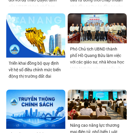
của UBND thành phố ban
nhà đầu tư Dự án đầu tư xây
hành Quy chế tổ chức và
dựng và kinh doanh kết cấu
hoạt động của thôn, tổ dân
hạ tầng khu chức năng tại vị
phố
trí số 6 thuộc Khu thương
mại tự do Đà Nẵng
Phó Chủ tịch UBND thành
phố Hồ Quang Bửu làm việc
với các giáo sư, nhà khoa học
Triển khai đồng bộ quy định
Viện Nghiên cứu cao cấp về
về hệ số điều chỉnh mức biến
Toán
động thị trường đất đai
Nâng cao năng lực thương
mại điện tử, phổ biến Luật