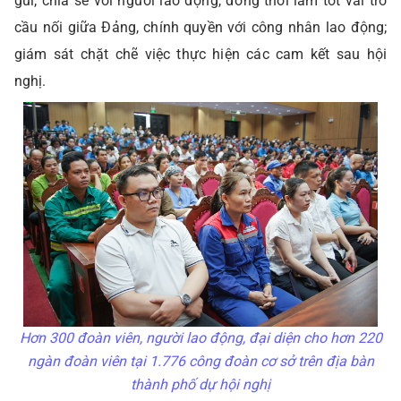
gũi, chia sẻ với người lao động, đồng thời làm tốt vai trò
cầu nối giữa Đảng, chính quyền với công nhân lao động;
giám sát chặt chẽ việc thực hiện các cam kết sau hội
nghị.
Hơn 300 đoàn viên, người lao động, đại diện cho hơn 220
ngàn đoàn viên tại 1.776 công đoàn cơ sở trên địa bàn
thành phố dự hội nghị