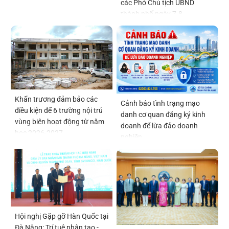
các Phó Chủ tịch UBND
thành phố ngày 7-8
Khẩn trương đảm bảo các
Cảnh báo tình trạng mạo
điều kiện để 6 trường nội trú
danh cơ quan đăng ký kinh
vùng biên hoạt động từ năm
doanh để lừa đảo doanh
học 2026-2027
nghiệp
Hội nghị Gặp gỡ Hàn Quốc tại
Đà Nẵng: Trí tuệ nhân tạo -