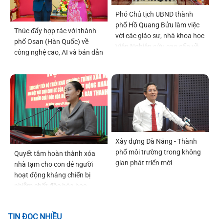
Phó Chủ tịch UBND thành
phố Hồ Quang Bửu làm việc
Thúc đẩy hợp tác với thành
với các giáo sư, nhà khoa học
phố Osan (Hàn Quốc) về
Viện Nghiên cứu cao cấp về
công nghệ cao, AI và bán dẫn
Toán
Xây dựng Đà Nẵng - Thành
phố môi trường trong không
Quyết tâm hoàn thành xóa
gian phát triển mới
nhà tạm cho con đẻ người
hoạt động kháng chiến bị
nhiễm chất độc hóa học
trước ngày 22-12-2026
TIN ĐỌC NHIỀU