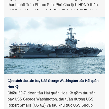
thành phố Trần Phước Sơn; Phó Chủ tịch HĐND thành
phố Đoàn Ngọc Hùng Anh; Phó Chủ tịch HĐND thành
phố Nguyễn Công Thanh chủ trì kỳ họp.
Cận cảnh tàu sân bay USS George Washington của Hải quân
Hoa Kỳ
Chiều 30-7, đoàn tàu Hải quân Hoa Kỳ gồm tàu sân
bay USS George Washington, tàu tuần dương USS
Robert Smalls (CG 62) và tàu khu trục USS Shoup