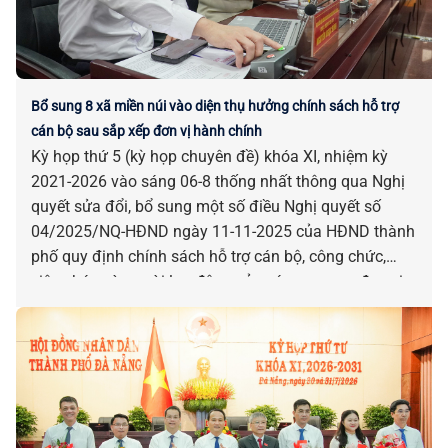
Bổ sung 8 xã miền núi vào diện thụ hưởng chính sách hỗ trợ
cán bộ sau sắp xếp đơn vị hành chính
Kỳ họp thứ 5 (kỳ họp chuyên đề) khóa XI, nhiệm kỳ
2021-2026 vào sáng 06-8 thống nhất thông qua Nghị
quyết sửa đổi, bổ sung một số điều Nghị quyết số
04/2025/NQ-HĐND ngày 11-11-2025 của HĐND thành
phố quy định chính sách hỗ trợ cán bộ, công chức,
viên chức và người lao động của các cơ quan, đơn vị
bị tác động, ảnh hưởng do sắp xếp đơn vị hành chính.