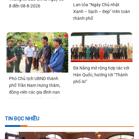
Lan tỏa “Ngày Chủ nhật
8 đến 08-8-2026
Xanh – Sạch – Đẹp” trên toàn
thành phố
Đà Nẵng mở rộng hợp tác với
Hàn Quốc, hướng tới “Thành
Phó Chủ tịch UBND thành
phố AI”
phố Trần Nam Hưng thăm,
động viên các gia đình nạn
nhân bị sóng cuốn tại Mũi
Nghê
TIN ĐỌC NHIỀU