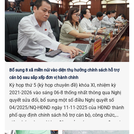
Bổ sung 8 xã miền núi vào diện thụ hưởng chính sách hỗ trợ
cán bộ sau sắp xếp đơn vị hành chính
Kỳ họp thứ 5 (kỳ họp chuyên đề) khóa XI, nhiệm kỳ
2021-2026 vào sáng 06-8 thống nhất thông qua Nghị
quyết sửa đổi, bổ sung một số điều Nghị quyết số
04/2025/NQ-HĐND ngày 11-11-2025 của HĐND thành
phố quy định chính sách hỗ trợ cán bộ, công chức,
viên chức và người lao động của các cơ quan, đơn vị
bị tác động, ảnh hưởng do sắp xếp đơn vị hành chính.