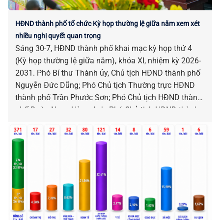
HĐND thành phố tổ chức Kỳ họp thường lệ giữa năm xem xét
nhiều nghị quyết quan trọng
Sáng 30-7, HĐND thành phố khai mạc kỳ họp thứ 4
(Kỳ họp thường lệ giữa năm), khóa XI, nhiệm kỳ 2026-
2031. Phó Bí thư Thành ủy, Chủ tịch HĐND thành phố
Nguyễn Đức Dũng; Phó Chủ tịch Thường trực HĐND
thành phố Trần Phước Sơn; Phó Chủ tịch HĐND thành
phố Đoàn Ngọc Hùng Anh; Phó Chủ tịch HĐND thành
phố Nguyễn Công Thanh chủ trì kỳ họp.