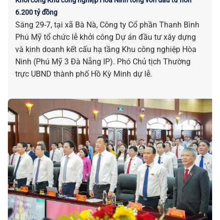
Khởi công Khu công nghiệp Hòa Ninh tổng vốn đầu tư hơn
6.200 tỷ đồng
Sáng 29-7, tại xã Bà Nà, Công ty Cổ phần Thanh Bình
Phú Mỹ tổ chức lễ khởi công Dự án đầu tư xây dựng
và kinh doanh kết cấu hạ tầng Khu công nghiệp Hòa
Ninh (Phú Mỹ 3 Đà Nẵng IP). Phó Chủ tịch Thường
trực UBND thành phố Hồ Kỳ Minh dự lễ.