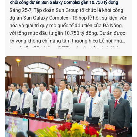
Khởi công dự án Sun Galaxy Complex gần 10.750 tỷ đồng
Sáng 25-7, Tập đoàn Sun Group tổ chức lễ khởi công
dự án Sun Galaxy Complex - Tổ hợp lễ hội, sự kiện, văn
hóa và giải trí quy mô quốc tế đầu tiên của Đà Nẵng,
với tổng mức đầu tư gần 10.750 tỷ đồng. Dự án được
kỳ vọng không chỉ nâng tầm thương hiệu Lễ hội Pháo
hoa Quốc tế Đà Nẵng (DIFF), mà còn trở thành không
gian của các lễ hội, sự kiện và show diễn đẳng cấp
quốc tế của thành phố bên sông Hàn.