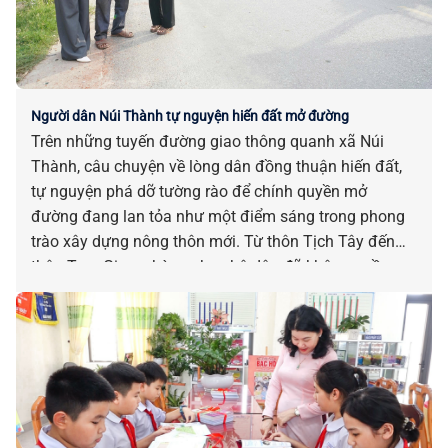
Người dân Núi Thành tự nguyện hiến đất mở đường
Trên những tuyến đường giao thông quanh xã Núi
Thành, câu chuyện về lòng dân đồng thuận hiến đất,
tự nguyện phá dỡ tường rào để chính quyền mở
đường đang lan tỏa như một điểm sáng trong phong
trào xây dựng nông thôn mới. Từ thôn Tịch Tây đến
thôn Tam Giang, hàng chục hộ dân đã không ngần
ngại “nhường” một phần đất đai, tài sản của gia đình
mình để đổi lấy những con đường rộng rãi, khang
trang cho quê hương.