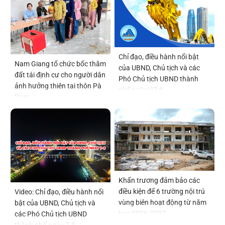
Chỉ đạo, điều hành nổi bật
Nam Giang tổ chức bốc thăm
của UBND, Chủ tịch và các
đất tái định cư cho người dân
Phó Chủ tịch UBND thành
ảnh hưởng thiên tai thôn Pà
phố ngày 07-8
Rum
Khẩn trương đảm bảo các
điều kiện để 6 trường nội trú
Video: Chỉ đạo, điều hành nổi
vùng biên hoạt động từ năm
bật của UBND, Chủ tịch và
học 2026-2027
các Phó Chủ tịch UBND
thành phố ngày 7-8