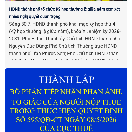
HĐND thành phố tổ chức Kỳ họp thường lệ giữa năm xem xét
nhiều nghị quyết quan trọng
Sáng 30-7, HĐND thành phố khai mạc kỳ họp thứ 4
(Kỳ họp thường lệ giữa năm), khóa XI, nhiệm kỳ 2026-
2031. Phó Bí thư Thành ủy, Chủ tịch HĐND thành phố
Nguyễn Đức Dũng; Phó Chủ tịch Thường trực HĐND
thành phố Trần Phước Sơn; Phó Chủ tịch HĐND thành
phố Đoàn Ngọc Hùng Anh; Phó Chủ tịch HĐND thành
phố Nguyễn Công Thanh chủ trì kỳ họp.