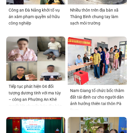
Công an Đà Nẵng khởi tố vụ
Nhiều thôn trên địa bàn xã
án xâm phạm quyền sở hữu
Thăng Bình chung tay làm
công nghiệp
sạch môi trường
Tiếp tục phát hiện 04 đối
Nam Giang tổ chức bốc thăm
tượng dương tính với ma túy
đất tái định cư cho người dân
– công an Phường An Khê
ảnh hưởng thiên tai thôn Pà
quyết liệt chuyển hóa địa bàn
Rum