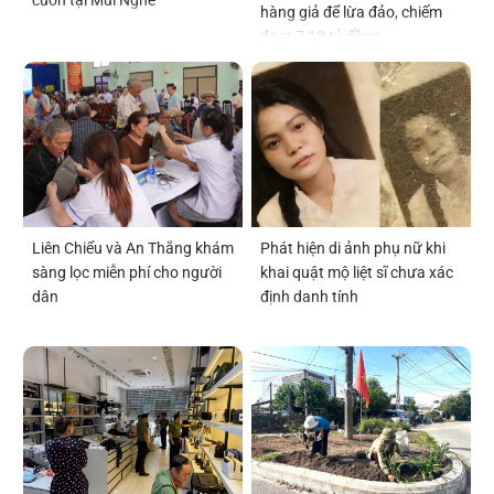
hàng giả để lừa đảo, chiếm
đoạt 7,13 tỷ đồng
Liên Chiểu và An Thắng khám
Phát hiện di ảnh phụ nữ khi
sàng lọc miễn phí cho người
khai quật mộ liệt sĩ chưa xác
dân
định danh tính