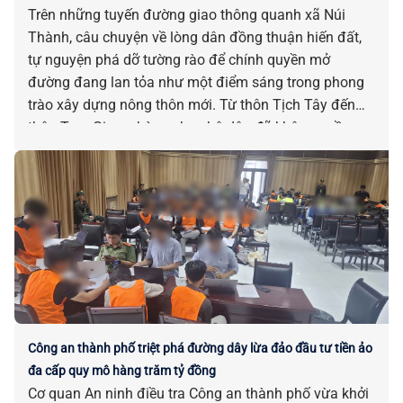
Trên những tuyến đường giao thông quanh xã Núi
Thành, câu chuyện về lòng dân đồng thuận hiến đất,
tự nguyện phá dỡ tường rào để chính quyền mở
đường đang lan tỏa như một điểm sáng trong phong
trào xây dựng nông thôn mới. Từ thôn Tịch Tây đến
thôn Tam Giang, hàng chục hộ dân đã không ngần
ngại “nhường” một phần đất đai, tài sản của gia đình
mình để đổi lấy những con đường rộng rãi, khang
trang cho quê hương.
Công an thành phố triệt phá đường dây lừa đảo đầu tư tiền ảo
đa cấp quy mô hàng trăm tỷ đồng
Cơ quan An ninh điều tra Công an thành phố vừa khởi