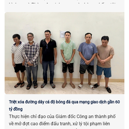
hình sự và Phòng An ninh mạng và phòng, chống tội
phạm sử dụng công nghệ cao đồng loạt triển khai các
biện pháp nghiệp vụ, liên tiếp triệt xóa nhiều đường
dây cá độ bóng đá qua mạng với quy mô lớn.
Triệt xóa đường dây cá độ bóng đá qua mạng giao dịch gần 60
tỷ đồng
Thực hiện chỉ đạo của Giám đốc Công an thành phố
về mở đợt cao điểm đấu tranh, xử lý tội phạm liên