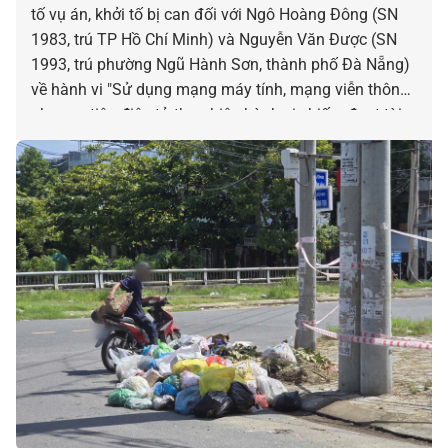
tố vụ án, khởi tố bị can đối với Ngô Hoàng Đông (SN
1983, trú TP Hồ Chí Minh) và Nguyễn Văn Được (SN
1993, trú phường Ngũ Hành Sơn, thành phố Đà Nẵng)
về hành vi "Sử dụng mạng máy tính, mạng viễn thông,
phương tiện điện tử thực hiện hành vi chiếm đoạt tài
sản"; đồng thời tiếp tục mở rộng điều tra đường dây
lừa đảo đầu tư tiền ảo theo mô hình đa cấp với số tiền
huy động lên đến hàng trăm tỷ đồng.