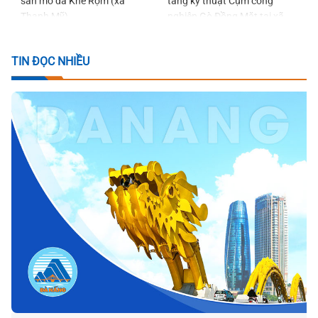
sản mỏ đá Khe Rọm (xã
tầng kỹ thuật Cụm công
Thạnh Mỹ)
nghiệp Gò Đồng Mặt tại xã
Quế Sơn Trung
TIN ĐỌC NHIỀU