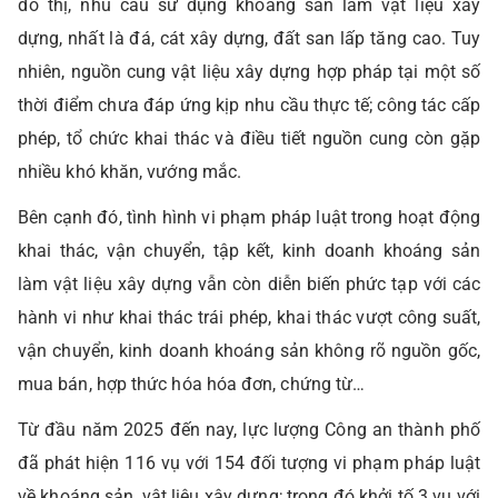
đô thị, nhu cầu sử dụng khoáng sản làm vật liệu xây
dựng, nhất là đá, cát xây dựng, đất san lấp tăng cao. Tuy
nhiên, nguồn cung vật liệu xây dựng hợp pháp tại một số
thời điểm chưa đáp ứng kịp nhu cầu thực tế; công tác cấp
phép, tổ chức khai thác và điều tiết nguồn cung còn gặp
nhiều khó khăn, vướng mắc.
Bên cạnh đó, tình hình vi phạm pháp luật trong hoạt động
khai thác, vận chuyển, tập kết, kinh doanh khoáng sản
làm vật liệu xây dựng vẫn còn diễn biến phức tạp với các
hành vi như khai thác trái phép, khai thác vượt công suất,
vận chuyển, kinh doanh khoáng sản không rõ nguồn gốc,
mua bán, hợp thức hóa hóa đơn, chứng từ…
Từ đầu năm 2025 đến nay, lực lượng Công an thành phố
đã phát hiện 116 vụ với 154 đối tượng vi phạm pháp luật
về khoáng sản, vật liệu xây dựng; trong đó khởi tố 3 vụ với