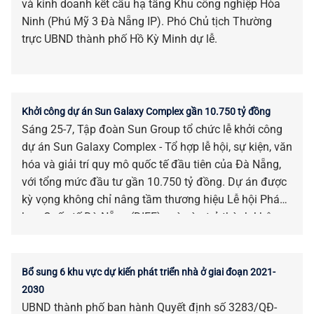
và kinh doanh kết cấu hạ tầng Khu công nghiệp Hòa
Ninh (Phú Mỹ 3 Đà Nẵng IP). Phó Chủ tịch Thường
trực UBND thành phố Hồ Kỳ Minh dự lễ.
Khởi công dự án Sun Galaxy Complex gần 10.750 tỷ đồng
Sáng 25-7, Tập đoàn Sun Group tổ chức lễ khởi công
dự án Sun Galaxy Complex - Tổ hợp lễ hội, sự kiện, văn
hóa và giải trí quy mô quốc tế đầu tiên của Đà Nẵng,
với tổng mức đầu tư gần 10.750 tỷ đồng. Dự án được
kỳ vọng không chỉ nâng tầm thương hiệu Lễ hội Pháo
hoa Quốc tế Đà Nẵng (DIFF), mà còn trở thành không
gian của các lễ hội, sự kiện và show diễn đẳng cấp
quốc tế của thành phố bên sông Hàn.
Bổ sung 6 khu vực dự kiến phát triển nhà ở giai đoạn 2021-
2030
UBND thành phố ban hành Quyết định số 3283/QĐ-