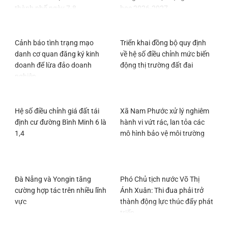
thành phố ngày 7-8
học 2026-2027
Cảnh báo tình trạng mạo
Triển khai đồng bộ quy định
danh cơ quan đăng ký kinh
về hệ số điều chỉnh mức biến
doanh để lừa đảo doanh
động thị trường đất đai
nghiệp
Hệ số điều chỉnh giá đất tái
Xã Nam Phước xử lý nghiêm
định cư đường Bình Minh 6 là
hành vi vứt rác, lan tỏa các
1,4
mô hình bảo vệ môi trường
Đà Nẵng và Yongin tăng
Phó Chủ tịch nước Võ Thị
cường hợp tác trên nhiều lĩnh
Ánh Xuân: Thi đua phải trở
vực
thành động lực thúc đẩy phát
triển