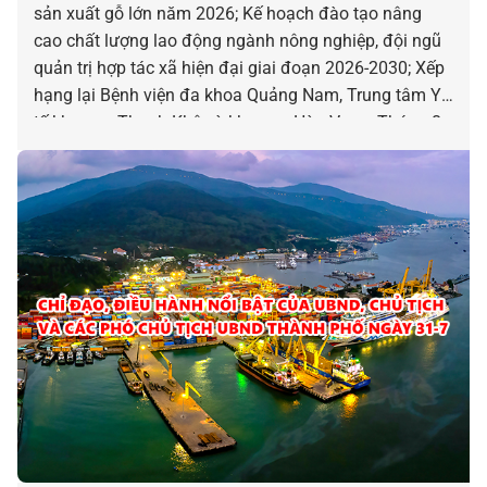
sản xuất gỗ lớn năm 2026; Kế hoạch đào tạo nâng
cao chất lượng lao động ngành nông nghiệp, đội ngũ
quản trị hợp tác xã hiện đại giai đoạn 2026-2030; Xếp
hạng lại Bệnh viện đa khoa Quảng Nam, Trung tâm Y
tế khu vực Thanh Khê và khu vực Hòa Vang; Tháng 8-
2026: Triển khai Nghị quyết hỗ trợ bảo tồn, phát huy
giá trị di sản văn hóa phi vật thể nghệ thuật Bài Chòi;
Triển khai Chiến dịch 100 ngày tạo lập, cập nhật Sổ
sức khỏe điện tử trên ứng dụng VNeID thông qua liên
thông dữ liệu khám sức khỏe và khám bệnh, chữa
bệnh; Ngày 03 đến 06-12: Lễ hội Đèn lồng quốc tế Hội
An 2026; Ngày 28-8 đến 02-9: Tuần lễ sáng tạo Hội An
2026… là những chỉ đạo, điều hành nổi bật của UBND,
Chủ tịch và các Phó Chủ tịch UBND thành phố ngày
30-7.