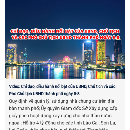
Nhà ở xã hội tại khu đất số 10 Trịnh Công Sơn; Phê
duyệt chủ trương đầu tư dự án Khu tái định cư phục
vụ giải tỏa các dự án trên địa bàn xã Hòa Sơn (cũ)… là
những chỉ đạo điều hành nổi bật của UBND, Chủ tịch
và các Phó Chủ tịch UBND thành phố ngày 03-8.
Video: Chỉ đạo, điều hành nổi bật của UBND, Chủ tịch và các
Phó Chủ tịch UBND thành phố ngày 5-8
Quy định về quản lý, sử dụng nhà chung cư trên địa
bàn thành phố; Ủy quyền Giám đốc Sở Xây dựng cấp
giấy phép hoạt động xây dựng cho nhà thầu nước
ngoài; Hỗ trợ 4 tỷ đồng cho các tỉnh Lào Cai, Sơn La,