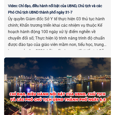
Video: Chỉ đạo, điều hành nổi bật của UBND, Chủ tịch và các
Phó Chủ tịch UBND thành phố ngày 31-7
Ủy quyền Giám đốc Sở Y tế thực hiện 03 thủ tục hành
chính; Khẩn trương triển khai các nhiệm vụ thuộc Kế
hoạch hành động 100 ngày xử lý điểm nghẽn về
chuyển đổi số; Thực hiện lộ trình nâng trình độ chuẩn
được đào tạo của giáo viên mầm non, tiểu học, trung
học cơ sở năm 2026; Lãi suất cho vay tối thiểu tại Qũy
Đầu tư phát triển Đà Nẵng là 6,3%/năm; Triển khai
công tác truyền thông chính sách và phát ngôn, cung
cấp thông tin cho báo chí; Tăng cường hỗ trợ ngư dân
trong thực hiện các TTHC liên quan đến tàu cá và khai
thác thuỷ sản… là những chỉ đạo, điều hành nổi bật
của UBND, Chủ tịch và các Phó Chủ tịch UBND thành
phố ngày 31-7.