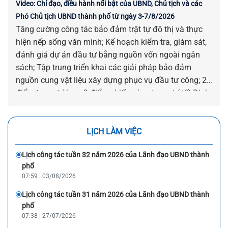
Video: Chỉ đạo, điều hành nổi bật của UBND, Chủ tịch và các
Phó Chủ tịch UBND thành phố từ ngày 3-7/8/2026
Tăng cường công tác bảo đảm trật tự đô thị và thực
hiện nếp sống văn minh; Kế hoạch kiểm tra, giám sát,
đánh giá dự án đầu tư bằng nguồn vốn ngoài ngân
sách; Tập trung triển khai các giải pháp bảo đảm
nguồn cung vật liệu xây dựng phục vụ đầu tư công; 23
điểm trang trí hoa, 9 điểm chiếu sáng trang trí tết Đinh
Mùi; Theo dõi, quản lý tàu cá không đủ điều kiện tham
gia hoạt động khai thác thủy sản trên địa bàn thành
phố; Hỗ trợ xóa nhà tạm, nhà dột nát hiện nay trên địa
LỊCH LÀM VIỆC
bàn thành phố; Triển khai giải pháp bảo đảm duy trì
Lịch công tác tuần 32 năm 2026 của Lãnh đạo UBND thành
kết nối giao thông giữa đất liền và xã Tân Hiệp... là
phố
những chỉ đạo, điều hành nổi bật của UBND, Chủ tịch
07:59 | 03/08/2026
và các Phó Chủ tịch UBND thành phố từ ngày 3-
7/8/2026.
Lịch công tác tuần 31 năm 2026 của Lãnh đạo UBND thành
phố
07:38 | 27/07/2026