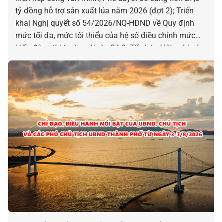
tỷ đồng hỗ trợ sản xuất lúa năm 2026 (đợt 2); Triển
khai Nghị quyết số 54/2026/NQ-HĐND về Quy định
mức tối đa, mức tối thiểu của hệ số điều chỉnh mức
biến động thị trường; Ngày 24-9: Tổ chức Hội nghị xúc
tiến phát triển các ngành công nghiệp văn hóa…là
những chỉ đạo, điều hành nổi bật của UBND, Chủ tịch
và các Phó Chủ tịch UBND thành phố ngày 07-8.