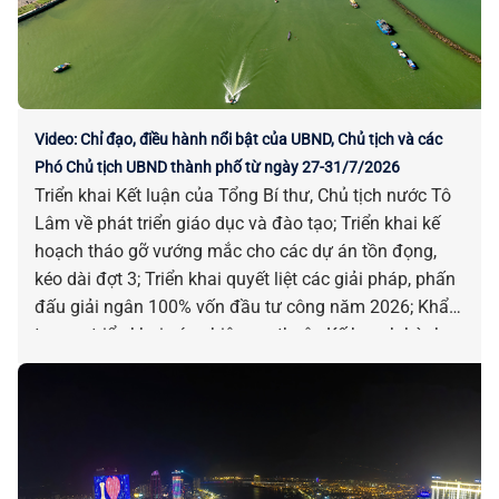
Video: Chỉ đạo, điều hành nổi bật của UBND, Chủ tịch và các
Phó Chủ tịch UBND thành phố từ ngày 27-31/7/2026
Triển khai Kết luận của Tổng Bí thư, Chủ tịch nước Tô
Lâm về phát triển giáo dục và đào tạo; Triển khai kế
hoạch tháo gỡ vướng mắc cho các dự án tồn đọng,
kéo dài đợt 3; Triển khai quyết liệt các giải pháp, phấn
đấu giải ngân 100% vốn đầu tư công năm 2026; Khẩn
trương triển khai các nhiệm vụ thuộc Kế hoạch hành
động 100 ngày xử lý điểm nghẽn về chuyển đổi số;
Chấp thuận chủ trương đầu tư để điều chỉnh dự án
xây dựng nhà ga hành khách quốc tế sân bay Đà
Nẵng; Tăng cường hỗ trợ ngư dân trong thực hiện các
TTHC liên quan đến tàu cá và khai thác thủy sản; Triển