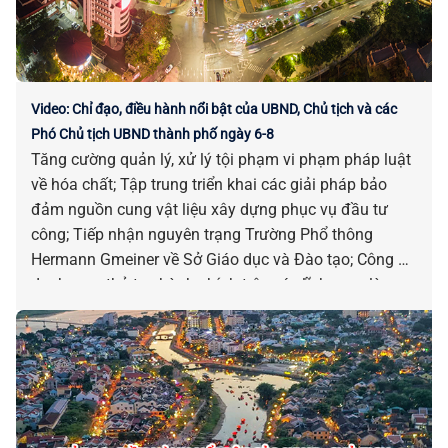
Video: Chỉ đạo, điều hành nổi bật của UBND, Chủ tịch và các
Phó Chủ tịch UBND thành phố ngày 6-8
Tăng cường quản lý, xử lý tội phạm vi phạm pháp luật
về hóa chất; Tập trung triển khai các giải pháp bảo
đảm nguồn cung vật liệu xây dựng phục vụ đầu tư
công; Tiếp nhận nguyên trạng Trường Phổ thông
Hermann Gmeiner về Sở Giáo dục và Đào tạo; Công bố
danh mục thủ tục hành chính trên các lĩnh vực…là
những chỉ đạo, điều hành nổi bật của UBND, Chủ tịch
và các Phó Chủ tịch UBND thành phố ngày 06-8.