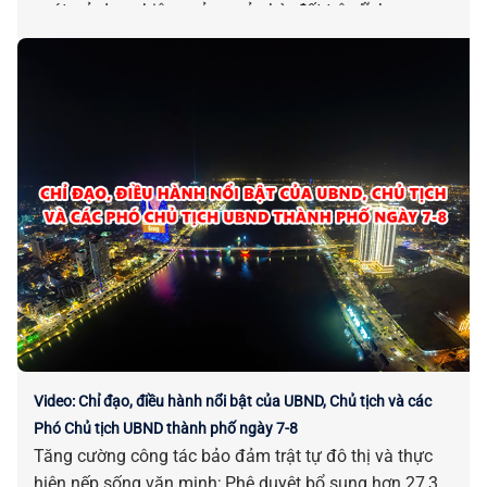
soát, sử dụng hiệu quả cơ sở nhà, đất trên lĩnh vực
giáo dục, y tế; Đẩy nhanh tiến độ thi công 06 trường
phổ thông nội trú liên cấp tại các xã biên giới; Duy trì sĩ
số học sinh năm học 2026-2027 tại các trường phổ
thông nội trú thuộc 06 xã biên giới; Triển khai Kết luận
của Tổng Bí thư, Chủ tịch nước Tô Lâm về phát triển
giáo dục và đào tạo; Triển khai Chiến dịch 100 ngày
tạo lập, cập nhật Sổ sức khỏe điện tử trên ứng dụng
VNeID thông qua liên thông dữ liệu khám sức khỏe và
khám bệnh, chữa bệnh... là những chỉ đạo, điều hành
nổi bật của UBND, Chủ tịch và các Phó Chủ tịch UBND
thành phố tháng 7-2026.
Video: Chỉ đạo, điều hành nổi bật của UBND, Chủ tịch và các
Phó Chủ tịch UBND thành phố ngày 7-8
Tăng cường công tác bảo đảm trật tự đô thị và thực
hiện nếp sống văn minh; Phê duyệt bổ sung hơn 27,3