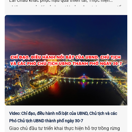
Lai Châu khắc phục hậu quả thiên tai; Thực hiện
nhiệm vụ quản lý, sử dụng tài sản công tại cơ quan, tổ
chức, đơn vị; Danh mục 04 quy trình nội bộ giải quyết
thủ tục hành chính lĩnh vực Phát thanh truyền hình và
thông tin điện tử…là những chỉ đạo điều hành nổi bật
của UBND, Chủ tịch và các Phó Chủ tịch UBND thành
phố ngày 05-8.
Video: Chỉ đạo, điều hành nổi bật của UBND, Chủ tịch và các
Phó Chủ tịch UBND thành phố ngày 30-7
Giao chủ đầu tư triển khai thực hiện hỗ trợ trồng rừng