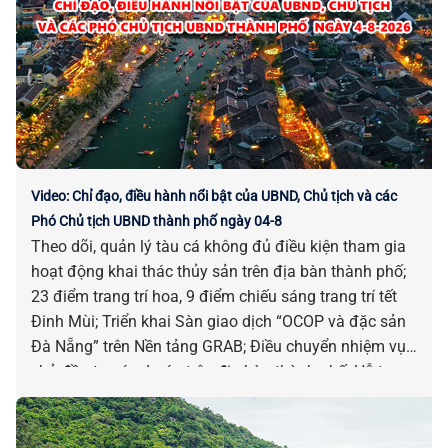
Video: Chỉ đạo, điều hành nổi bật của UBND, Chủ tịch và các
Phó Chủ tịch UBND thành phố ngày 04-8
Theo dõi, quản lý tàu cá không đủ điều kiện tham gia
hoạt động khai thác thủy sản trên địa bàn thành phố;
23 điểm trang trí hoa, 9 điểm chiếu sáng trang trí tết
Đinh Mùi; Triển khai Sàn giao dịch “OCOP và đặc sản
Đà Nẵng” trên Nền tảng GRAB; Điều chuyển nhiệm vụ
chủ đầu tư các dự án trên địa bàn thành phố; Hỗ trợ
xóa nhà tạm, nhà dột nát hiện nay trên địa bàn thành
phố; Chấp thuận chủ trương đầu tư dự án Nhà máy
sản xuất và gia công vật liệu xây dựng, nội thất… là