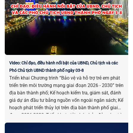
khai Chiến dịch 100 ngày tạo lập, cập nhật Sổ sức
khỏe điện tử trên ứng dụng VNeID thông qua liên
thông dữ liệu khám sức khỏe và khám bệnh, chữa
bệnh... là những chỉ đạo, điều hành nổi bật của UBND,
Chủ tịch và các Phó Chủ tịch UBND thành phố từ ngày
27-31/7/2026.
Video: Chỉ đạo, điều hành nổi bật của UBND, Chủ tịch và các
Phó Chủ tịch UBND thành phố ngày 03-8
Triển khai Chương trình “Bảo vệ và hỗ trợ trẻ em phát
triển trên môi trường mạng giai đoạn 2026 - 2030” trên
địa bàn thành phố; Kế hoạch kiểm tra, giám sát, đánh
giá dự án đầu tư bằng nguồn vốn ngoài ngân sách; Kế
hoạch phát triển thủy lợi trên địa bàn thành phố giai
đoạn 2026-2030; Triển khai giải pháp bảo đảm duy trì
kết nối giao thông giữa đất liền và xã Tân Hiệp; Phê
duyệt kết quả lựa chọn nhà đầu tư thực hiện dự án