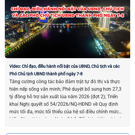
Video: Chỉ đạo, điều hành nổi bật của UBND, Chủ tịch và các
Phó Chủ tịch UBND thành phố ngày 7-8
Tăng cường công tác bảo đảm trật tự đô thị và thực
hiện nếp sống văn minh; Phê duyệt bổ sung hơn 27,3
tỷ đồng hỗ trợ sản xuất lúa năm 2026 (đợt 2); Triển
khai Nghị quyết số 54/2026/NQ-HĐND về Quy định
mức tối đa, mức tối thiểu của hệ số điều chỉnh mức
biến động thị trường; Ngày 24-9: Tổ chức Hội nghị xúc
tiến phát triển các ngành công nghiệp văn hóa…là
những chỉ đạo, điều hành nổi bật của UBND, Chủ tịch