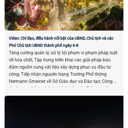
nổi bật của UBND, Chủ tịch và các Phó Chủ tịch UBND
thành phố tháng 7-2026.
Video: Chỉ đạo, điều hành nổi bật của UBND, Chủ tịch và các
Phó Chủ tịch UBND thành phố ngày 6-8
Tăng cường quản lý, xử lý tội phạm vi phạm pháp luật
về hóa chất; Tập trung triển khai các giải pháp bảo
đảm nguồn cung vật liệu xây dựng phục vụ đầu tư
công; Tiếp nhận nguyên trạng Trường Phổ thông
Hermann Gmeiner về Sở Giáo dục và Đào tạo; Công bố
danh mục thủ tục hành chính trên các lĩnh vực…là
những chỉ đạo, điều hành nổi bật của UBND, Chủ tịch
và các Phó Chủ tịch UBND thành phố ngày 06-8.