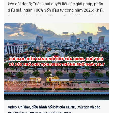
kéo dài đợt 3; Triển khai quyết liệt các giải pháp, phấn
đấu giải ngân 100% vốn đầu tư công năm 2026; Khẩn
trương triển khai các nhiệm vụ thuộc Kế hoạch hành
động 100 ngày xử lý điểm nghẽn về chuyển đổi số;
Chấp thuận chủ trương đầu tư để điều chỉnh dự án
xây dựng nhà ga hành khách quốc tế sân bay Đà
Nẵng; Tăng cường hỗ trợ ngư dân trong thực hiện các
TTHC liên quan đến tàu cá và khai thác thủy sản; Triển
khai Chiến dịch 100 ngày tạo lập, cập nhật Sổ sức
khỏe điện tử trên ứng dụng VNeID thông qua liên
thông dữ liệu khám sức khỏe và khám bệnh, chữa
bệnh... là những chỉ đạo, điều hành nổi bật của UBND,
Chủ tịch và các Phó Chủ tịch UBND thành phố từ ngày
27-31/7/2026.
Video: Chỉ đạo, điều hành nổi bật của UBND, Chủ tịch và các