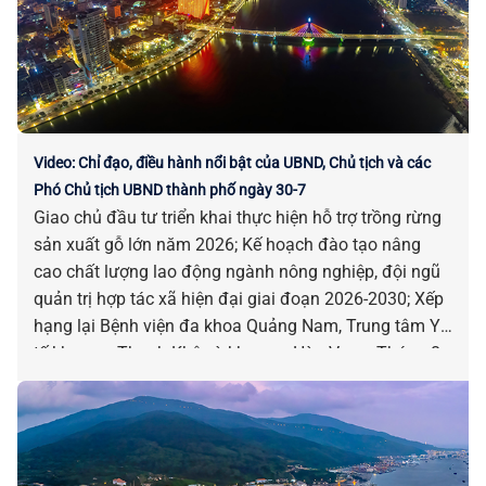
Video: Chỉ đạo, điều hành nổi bật của UBND, Chủ tịch và các
Phó Chủ tịch UBND thành phố ngày 30-7
Giao chủ đầu tư triển khai thực hiện hỗ trợ trồng rừng
sản xuất gỗ lớn năm 2026; Kế hoạch đào tạo nâng
cao chất lượng lao động ngành nông nghiệp, đội ngũ
quản trị hợp tác xã hiện đại giai đoạn 2026-2030; Xếp
hạng lại Bệnh viện đa khoa Quảng Nam, Trung tâm Y
tế khu vực Thanh Khê và khu vực Hòa Vang; Tháng 8-
2026: Triển khai Nghị quyết hỗ trợ bảo tồn, phát huy
giá trị di sản văn hóa phi vật thể nghệ thuật Bài Chòi;
Triển khai Chiến dịch 100 ngày tạo lập, cập nhật Sổ
sức khỏe điện tử trên ứng dụng VNeID thông qua liên