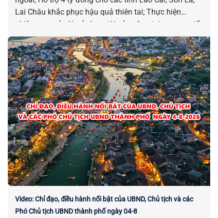
Lai Châu khắc phục hậu quả thiên tai; Thực hiện
nhiệm vụ quản lý, sử dụng tài sản công tại cơ quan, tổ
chức, đơn vị; Danh mục 04 quy trình nội bộ giải quyết
thủ tục hành chính lĩnh vực Phát thanh truyền hình và
thông tin điện tử…là những chỉ đạo điều hành nổi bật
của UBND, Chủ tịch và các Phó Chủ tịch UBND thành
phố ngày 05-8.
Video: Chỉ đạo, điều hành nổi bật của UBND, Chủ tịch và các
Phó Chủ tịch UBND thành phố ngày 04-8