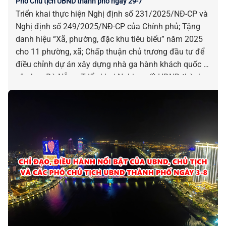
Phó Chủ tịch UBND thành phố ngày 29-7
Triển khai thực hiện Nghị định số 231/2025/NĐ-CP và
Nghị định số 249/2025/NĐ-CP của Chính phủ; Tặng
danh hiệu “Xã, phường, đặc khu tiêu biểu” năm 2025
cho 11 phường, xã; Chấp thuận chủ trương đầu tư để
điều chỉnh dự án xây dựng nhà ga hành khách quốc tế
sân bay Đà Nẵng; Triển khai Nghị quyết HĐND thành
phố quy định cơ chế, chính sách hỗ trợ sắp xếp, ổn
định dân cư miền núi, vùng thiên tai; Phê duyệt các
quy trình nội bộ giải quyết TTHC trên một số lĩnh vực…
là những chỉ đạo, điều hành nổi bật của UBND, Chủ
tịch và các Phó Chủ tịch UBND thành phố ngày 29-7.