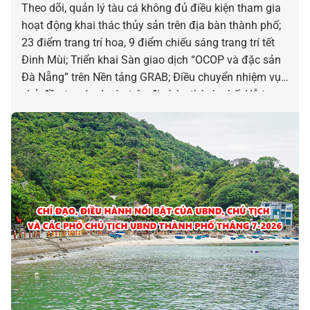
Theo dõi, quản lý tàu cá không đủ điều kiện tham gia
hoạt động khai thác thủy sản trên địa bàn thành phố;
23 điểm trang trí hoa, 9 điểm chiếu sáng trang trí tết
Đinh Mùi; Triển khai Sàn giao dịch “OCOP và đặc sản
Đà Nẵng” trên Nền tảng GRAB; Điều chuyển nhiệm vụ
chủ đầu tư các dự án trên địa bàn thành phố; Hỗ trợ
xóa nhà tạm, nhà dột nát hiện nay trên địa bàn thành
phố; Chấp thuận chủ trương đầu tư dự án Nhà máy
sản xuất và gia công vật liệu xây dựng, nội thất… là
những chỉ đạo điều hành nổi bật của UBND, Chủ tịch
và các Phó Chủ tịch UBND thành phố ngày 04-8.