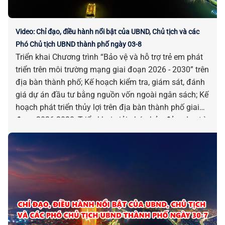
Video: Chỉ đạo, điều hành nổi bật của UBND, Chủ tịch và các
Phó Chủ tịch UBND thành phố ngày 03-8
Triển khai Chương trình “Bảo vệ và hỗ trợ trẻ em phát
triển trên môi trường mạng giai đoạn 2026 - 2030” trên
địa bàn thành phố; Kế hoạch kiểm tra, giám sát, đánh
giá dự án đầu tư bằng nguồn vốn ngoài ngân sách; Kế
hoạch phát triển thủy lợi trên địa bàn thành phố giai
đoạn 2026-2030; Triển khai giải pháp bảo đảm duy trì
kết nối giao thông giữa đất liền và xã Tân Hiệp; Phê
duyệt kết quả lựa chọn nhà đầu tư thực hiện dự án
Nhà ở xã hội tại khu đất số 10 Trịnh Công Sơn; Phê
duyệt chủ trương đầu tư dự án Khu tái định cư phục
vụ giải tỏa các dự án trên địa bàn xã Hòa Sơn (cũ)… là
những chỉ đạo điều hành nổi bật của UBND, Chủ tịch
và các Phó Chủ tịch UBND thành phố ngày 03-8.