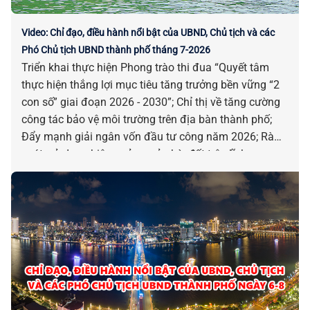
Video: Chỉ đạo, điều hành nổi bật của UBND, Chủ tịch và các
Phó Chủ tịch UBND thành phố tháng 7-2026
Triển khai thực hiện Phong trào thi đua “Quyết tâm
thực hiện thắng lợi mục tiêu tăng trưởng bền vững “2
con số” giai đoạn 2026 - 2030”; Chỉ thị về tăng cường
công tác bảo vệ môi trường trên địa bàn thành phố;
Đẩy mạnh giải ngân vốn đầu tư công năm 2026; Rà
soát, sử dụng hiệu quả cơ sở nhà, đất trên lĩnh vực
giáo dục, y tế; Đẩy nhanh tiến độ thi công 06 trường
phổ thông nội trú liên cấp tại các xã biên giới; Duy trì sĩ
số học sinh năm học 2026-2027 tại các trường phổ
thông nội trú thuộc 06 xã biên giới; Triển khai Kết luận
của Tổng Bí thư, Chủ tịch nước Tô Lâm về phát triển
giáo dục và đào tạo; Triển khai Chiến dịch 100 ngày
tạo lập, cập nhật Sổ sức khỏe điện tử trên ứng dụng
VNeID thông qua liên thông dữ liệu khám sức khỏe và
khám bệnh, chữa bệnh... là những chỉ đạo, điều hành