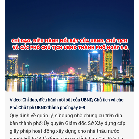
công tác truyền thông chính sách và phát ngôn, cung
cấp thông tin cho báo chí; Tăng cường hỗ trợ ngư dân
trong thực hiện các TTHC liên quan đến tàu cá và khai
thác thuỷ sản… là những chỉ đạo, điều hành nổi bật
của UBND, Chủ tịch và các Phó Chủ tịch UBND thành
phố ngày 31-7.
Video: Chỉ đạo, điều hành nổi bật của UBND, Chủ tịch và các
Phó Chủ tịch UBND thành phố ngày 5-8
Quy định về quản lý, sử dụng nhà chung cư trên địa
bàn thành phố; Ủy quyền Giám đốc Sở Xây dựng cấp
giấy phép hoạt động xây dựng cho nhà thầu nước
ngoài; Hỗ trợ 4 tỷ đồng cho các tỉnh Lào Cai, Sơn La,