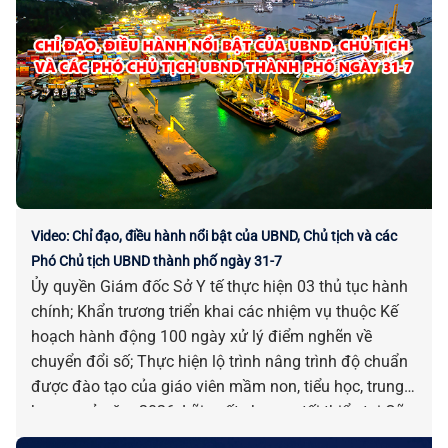
thông dữ liệu khám sức khỏe và khám bệnh, chữa
bệnh; Ngày 03 đến 06-12: Lễ hội Đèn lồng quốc tế Hội
An 2026; Ngày 28-8 đến 02-9: Tuần lễ sáng tạo Hội An
2026… là những chỉ đạo, điều hành nổi bật của UBND,
Chủ tịch và các Phó Chủ tịch UBND thành phố ngày
30-7.
Video: Chỉ đạo, điều hành nổi bật của UBND, Chủ tịch và các
Phó Chủ tịch UBND thành phố ngày 31-7
Ủy quyền Giám đốc Sở Y tế thực hiện 03 thủ tục hành
chính; Khẩn trương triển khai các nhiệm vụ thuộc Kế
hoạch hành động 100 ngày xử lý điểm nghẽn về
chuyển đổi số; Thực hiện lộ trình nâng trình độ chuẩn
được đào tạo của giáo viên mầm non, tiểu học, trung
học cơ sở năm 2026; Lãi suất cho vay tối thiểu tại Qũy
Đầu tư phát triển Đà Nẵng là 6,3%/năm; Triển khai