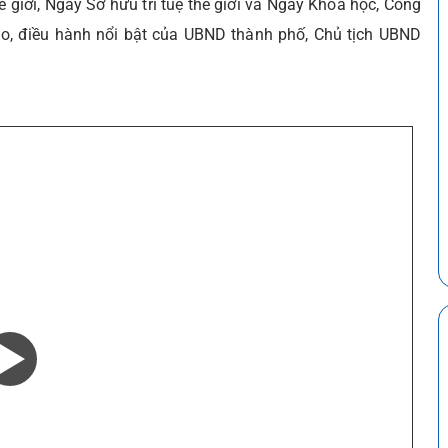
giới, Ngày Sở hữu trí tuệ thế giới và Ngày Khoa học, Công
ạo, điều hành nổi bật của UBND thành phố, Chủ tịch UBND