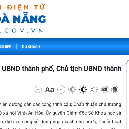
N ĐIỆN TỬ
ĐÀ NẴNG
.GOV.VN
GHIỆP
DU KHÁCH
ủa UBND thành phố, Chủ tịch UBND thành
hiện đường dẫn các công trình cầu;
Chấp thuận chủ trương
ở xã hội Vịnh An Hòa; Ủy quyền Giám đốc Sở Khoa học và
m, dịch vụ công sử dụng ngân sách nhà nước; Chuỗi hoạt