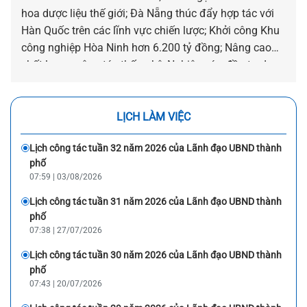
hoa dược liệu thế giới; Đà Nẵng thúc đẩy hợp tác với
Hàn Quốc trên các lĩnh vực chiến lược; Khởi công Khu
công nghiệp Hòa Ninh hơn 6.200 tỷ đồng; Nâng cao
chất lượng công tác thống kê; Nghiên cứu đầu tư dự
án điện gió công suất 200 MW; Phó Chủ tịch UBND
thành phố Nguyễn Thị Anh Thi chúc mừng 96 năm
Ngày truyền thống ngành Tuyên giáo của Đảng... là
LỊCH LÀM VIỆC
những hoạt động nổi bật của UBND, Chủ tịch và các
Lịch công tác tuần 32 năm 2026 của Lãnh đạo UBND thành
Phó Chủ tịch UBND thành phố từ ngày 27/7-1/8/2026.
phố
07:59 | 03/08/2026
Lịch công tác tuần 31 năm 2026 của Lãnh đạo UBND thành
phố
07:38 | 27/07/2026
Lịch công tác tuần 30 năm 2026 của Lãnh đạo UBND thành
phố
07:43 | 20/07/2026