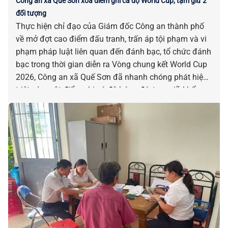
Công an xã Quế Sơn xóa điểm ghi cá độ World Cup, tạm giữ 2
đối tượng
Thực hiện chỉ đạo của Giám đốc Công an thành phố
về mở đợt cao điểm đấu tranh, trấn áp tội phạm và vi
phạm pháp luật liên quan đến đánh bạc, tổ chức đánh
bạc trong thời gian diễn ra Vòng chung kết World Cup
2026, Công an xã Quế Sơn đã nhanh chóng phát hiện,
triệt xóa một điểm ghi cá độ bóng đá, tạm giữ khẩn
cấp 2 đối tượng để điều tra về hành vi đánh bạc.