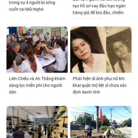
trong vụ 4 người bị sóng
tạo hồ sơ vay đáo hạn ngân
cuốn tại Mũi Nghê
hàng giả để lừa đảo, chiếm
đoạt 7,13 tỷ đồng
Liên Chiểu và An Thắng khám
Phát hiện di ảnh phụ nữ khi
sàng lọc miễn phí cho người
khai quật mộ liệt sĩ chưa xác
dân
định danh tính