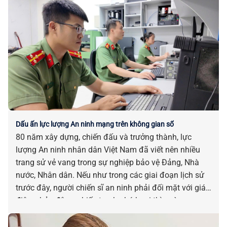
Dấu ấn lực lượng An ninh mạng trên không gian số
80 năm xây dựng, chiến đấu và trưởng thành, lực
lượng An ninh nhân dân Việt Nam đã viết nên nhiều
trang sử vẻ vang trong sự nghiệp bảo vệ Đảng, Nhà
nước, Nhân dân. Nếu như trong các giai đoạn lịch sử
trước đây, người chiến sĩ an ninh phải đối mặt với gián
điệp, phản động, chiến tranh phá hoại thì ngày nay,
cùng với sự bùng nổ của cuộc cách mạng công nghiệp
lần thứ tư, một mặt trận hoàn toàn mới đã hình