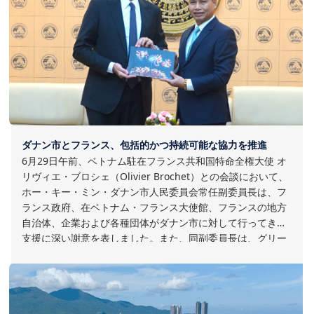
ダナン市とフランス、包括的かつ持続可能な協力を推進
6月29日午前、ベトナム駐在フランス共和国特命全権大使 オ
リヴィエ・ブロシェ（Olivier Brochet）との会談において、
ホー・キー・ミン・ダナン市人民委員会常任副委員長は、フ
ランス政府、在ベトナム・フランス大使館、フランスの地方
自治体、企業および各種団体がダナン市に対して行ってきた
支援に深い謝意を表しました。また、同副委員長は、グリー
ンインフラ、教育、文化、国際金融分野における協力の推進
に対するオリヴィエ・ブロシェ大使の貢献を高く評価すると
ともに、今後もダナン市とフランスの地方自治体、企業、関
係機関との協力関係をさらに拡大するための架け橋としての