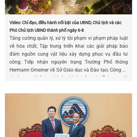
Video: Chỉ đạo, điều hành nổi bật của UBND, Chủ tịch và các
Phó Chủ tịch UBND thành phố ngày 6-8
Tăng cường quản lý, xử lý tội phạm vi phạm pháp luật
về hóa chất; Tập trung triển khai các giải pháp bảo
đảm nguồn cung vật liệu xây dựng phục vụ đầu tư
công; Tiếp nhận nguyên trạng Trường Phổ thông
Hermann Gmeiner về Sở Giáo dục và Đào tạo; Công bố
danh mục thủ tục hành chính trên các lĩnh vực…là
những chỉ đạo, điều hành nổi bật của UBND, Chủ tịch
và các Phó Chủ tịch UBND thành phố ngày 06-8.