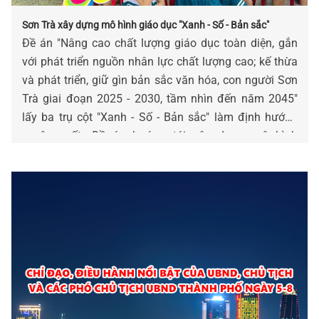
Sơn Trà xây dựng mô hình giáo dục "Xanh - Số - Bản sắc"
Đề án "Nâng cao chất lượng giáo dục toàn diện, gắn
với phát triển nguồn nhân lực chất lượng cao; kế thừa
và phát triển, giữ gìn bản sắc văn hóa, con người Sơn
Trà giai đoạn 2025 - 2030, tầm nhìn đến năm 2045"
lấy ba trụ cột "Xanh - Số - Bản sắc" làm định hướng
xuyên suốt. Đề án hướng tới xây dựng mô hình
"Phường học tập", chuẩn bị nền tảng con người cho
phát triển kinh tế biển xanh, kinh tế số, trung tâm tài
chính khu vực và hội nhập của thành phố Đà Nẵng.