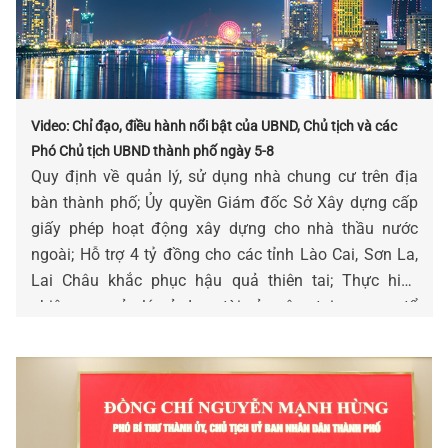
Video: Chỉ đạo, điều hành nổi bật của UBND, Chủ tịch và các
Phó Chủ tịch UBND thành phố ngày 5-8
Quy định về quản lý, sử dụng nhà chung cư trên địa
bàn thành phố; Ủy quyền Giám đốc Sở Xây dựng cấp
giấy phép hoạt động xây dựng cho nhà thầu nước
ngoài; Hỗ trợ 4 tỷ đồng cho các tỉnh Lào Cai, Sơn La,
Lai Châu khắc phục hậu quả thiên tai; Thực hiện
nhiệm vụ quản lý, sử dụng tài sản công tại cơ quan, tổ
chức, đơn vị; Danh mục 04 quy trình nội bộ giải quyết
thủ tục hành chính lĩnh vực Phát thanh truyền hình và
thông tin điện tử…là những chỉ đạo điều hành nổi bật
của UBND, Chủ tịch và các Phó Chủ tịch UBND thành
phố ngày 05-8.