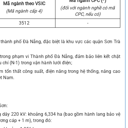
Mã ngành CPC (*)
Mã ngành theo VSIC
(đối với ngành nghề có mã
(Mã ngành cấp 4)
CPC,
nếu có)
3512
-
thành phố Đà Nẵng, đặc biệt là khu vực các quận Sơn Trà
 trong phạm vi Thành phố Đà Nẵng, đảm bảo liên kết chặt
u chí (N-1) trong vận hành lưới điện;
m tổn thất công suất, điện năng trong hệ thống, nâng cao
ệt Nam.
Sơn:
g dây 220 kV: khoảng 6,334 ha (bao gồm hành lang bảo vệ
ng cáp + 1 m), trong đó: