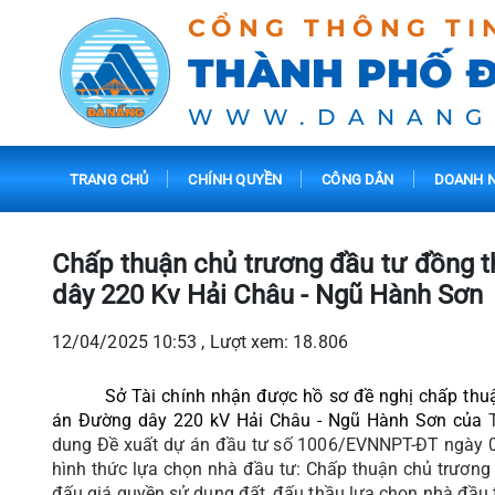
CỔNG THÔNG TI
THÀNH PHỐ 
WWW.DANANG
TRANG CHỦ
CHÍNH QUYỀN
CÔNG DÂN
DOANH N
Chấp thuận chủ trương đầu tư đồng t
dây 220 Kv Hải Châu - Ngũ Hành Sơn
12/04/2025 10:53 , Lượt xem: 18.806
Sở Tài chính nhận được hồ sơ đề nghị chấp thu
án Đường dây 220 kV Hải Châu - Ngũ Hành Sơn của
dung Đề xuất dự án đầu tư số 1006/EVNNPT-ĐT ngày 
hình thức lựa chọn nhà đầu tư: Chấp thuận chủ trương
đấu giá quyền sử dụng đất, đấu thầu lựa chọn nhà đầu 