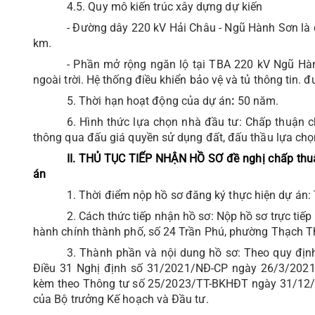
4.5. Quy mô kiến trúc xây dựng dự kiến
- Đường dây 220 kV Hải Châu - Ngũ Hành Sơn là 
km.
- Phần mở rộng ngăn lộ tại TBA 220 kV Ngũ Hành
ngoài trời. Hệ thống điều khiển bảo vệ và tủ thông tin. 
5. Thời hạn hoạt động của dự án
:
50 năm.
6. Hình thức lựa chọn nhà đầu tư:
Chấp thuận c
thông qua đấu giá quyền sử dụng đất, đấu thầu lựa chọ
II. THỦ TỤC TIẾP NHẬN HỒ SƠ đề nghị chấp thuậ
án
1. Thời điểm nộp hồ sơ đăng ký thực hiện dự án: 
2. Cách thức tiếp nhận hồ sơ: Nộp hồ sơ trực tiếp
hành chính thành phố, số 24 Trần Phú, phường Thạch T
3. Thành phần và nội dung hồ sơ: Theo
quy địn
Điều 31 Nghị định số 31/2021/NĐ-CP ngày 26/3/2021 
kèm theo Thông tư số 25/2023/TT-BKHĐT ngày 31/12
của Bộ trưởng Kế hoạch và Đầu tư.