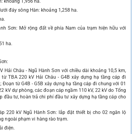
n: khoảng 1,956 ha.
dưới đáy sông Hàn: khoảng 1,258 ha.
ha.
nh Sơn: Mở rộng đất về phía Nam của trạm hiện hữu với
51 ha.
Sơn:
 Hải Châu - Ngũ Hành Sơn với chiều dài khoảng 10,5 km,
 từ TBA 220 kV Hải Châu - G4B xây dựng hạ tầng cáp đi
 Đoạn từ G4B - G5B xây dựng hạ tầng cáp đi chung với 01
2 kV dự phòng, các đoạn cáp ngầm 110 kV, 22 kV do Tổng
ợp đầu tư, hoàn trả chi phí đầu tư xây dựng hạ tầng cáp cho
áp 220 kV Ngũ Hành Sơn: lắp đặt thiết bị cho 02 ngăn lộ
ng ngoài phạm vi hàng rào trạm.
ải điện.