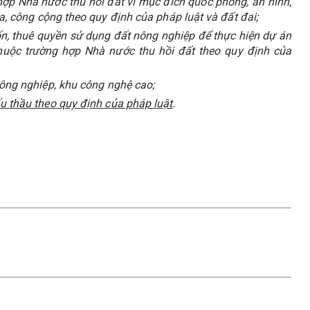
hợp Nhà nước thu hồi đất vì mục đích quốc phòng, an ninh,
 gia, công cộng theo quy định của pháp luật và đất đai;
, thuê quyền sử dụng đất nông nghiệp để thực hiện dự án
huộc trường hợp Nhà nước thu hồi đất theo quy định của
công nghiệp, khu công nghệ cao;
u thầu theo quy định của pháp luật
.