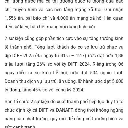
chỉ trong nước mà cả thị trường quốc tế thông qua báo
chí, truyền hình và các nền tảng mạng xã hội. Ghi nhận
1.556 tin, bài báo chí và 4.000 tin mạng xã hội liên quan
đến sự kiện, hầu hết mang nội dung tích cực.
2 sự kiện cũng góp phần tích cực vào sự tăng trưởng kinh
tế thành phố. Tổng lượt khách do cơ sở lưu trú phục vụ
dịp DIFF 2025 (45 ngày từ 31-5 – 12-7) ước đạt hơn 1,88
triệu lượt, tăng 26% so với kỳ DIFF 2024. Riêng trong 06
ngày diễn ra sự kiện Lễ hội, ước đạt 504 nghìn lượt.
Doanh thu dịch vụ lưu trú, ăn uống, lữ hành ước đạt 5.600
tỷ đồng, tăng 45% so với cùng kỳ 2024.
Ban tổ chức 2 sự kiện đề xuất thành phố tiếp tục duy trì tổ
chức định kỳ cả DIFF và DANAFF, đồng thời không ngừng
nâng cao chất lượng, quy mô để củng cố thương hiệu và
sức cạnh tranh.