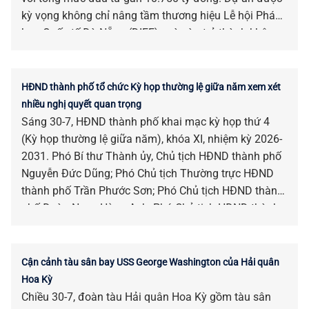
kỳ vọng không chỉ nâng tầm thương hiệu Lễ hội Pháo
hoa Quốc tế Đà Nẵng (DIFF), mà còn trở thành không
gian của các lễ hội, sự kiện và show diễn đẳng cấp
quốc tế của thành phố bên sông Hàn.
HĐND thành phố tổ chức Kỳ họp thường lệ giữa năm xem xét
nhiều nghị quyết quan trọng
Sáng 30-7, HĐND thành phố khai mạc kỳ họp thứ 4
(Kỳ họp thường lệ giữa năm), khóa XI, nhiệm kỳ 2026-
2031. Phó Bí thư Thành ủy, Chủ tịch HĐND thành phố
Nguyễn Đức Dũng; Phó Chủ tịch Thường trực HĐND
thành phố Trần Phước Sơn; Phó Chủ tịch HĐND thành
phố Đoàn Ngọc Hùng Anh; Phó Chủ tịch HĐND thành
phố Nguyễn Công Thanh chủ trì kỳ họp.
Cận cảnh tàu sân bay USS George Washington của Hải quân
Hoa Kỳ
Chiều 30-7, đoàn tàu Hải quân Hoa Kỳ gồm tàu sân