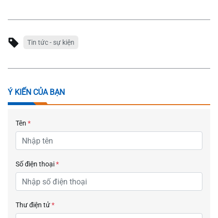
Tin tức - sự kiện
Ý KIẾN CỦA BẠN
Tên
*
Số điện thoại
*
Thư điện tử
*