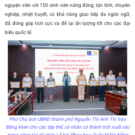
nguyện viên với 150 sinh viên năng động, tận tình, chuyên
nghiệp, nhiệt huyết, có khả năng giao tiếp đa ngôn ngữ,
đã đóng góp tích cực và để lại ấn tượng tốt cho các đại
biểu quốc tế.
Phó Chủ tịch UBND thành phố Nguyễn Thị Anh Thi trao
Bằng khen cho các tập thể, cá nhân có thành tích xuất sắc
trong công tác tổ chức Lễ hội Pháo hoa Quốc tế Đà Nẵng