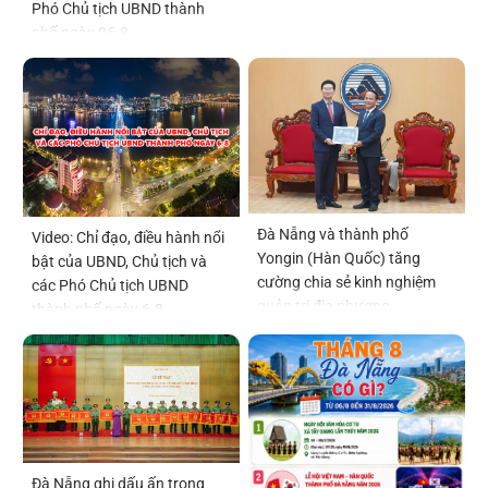
Phó Chủ tịch UBND thành
phố ngày 06-8
Đà Nẵng và thành phố
Video: Chỉ đạo, điều hành nổi
Yongin (Hàn Quốc) tăng
bật của UBND, Chủ tịch và
cường chia sẻ kinh nghiệm
các Phó Chủ tịch UBND
quản trị địa phương
thành phố ngày 6-8
Đà Nẵng ghi dấu ấn trong