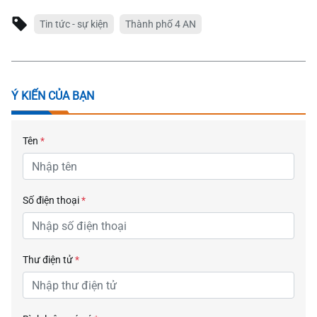
Tin tức - sự kiện
Thành phố 4 AN
Ý KIẾN CỦA BẠN
Tên
*
Số điện thoại
*
Thư điện tử
*