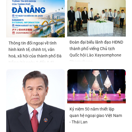
Đoàn đại biểu lãnh đạo HĐND
Thông tin đối ngoại về tình
thành phố viếng Chủ tịch
hình kinh tế, chính trị, văn
Quốc hội Lào Xaysomphone
hoá, xã hội của thành phố Đà
Phomvihane
Nẵng (từ ngày 3 đến 8-8)
Kỷ niệm 50 năm thiết lập
quan hệ ngoại giao Việt Nam
- Thái Lan