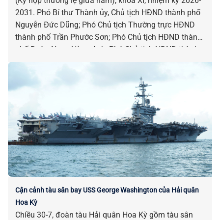
(Kỳ họp thường lệ giữa năm), khóa XI, nhiệm kỳ 2026-
2031. Phó Bí thư Thành ủy, Chủ tịch HĐND thành phố
Nguyễn Đức Dũng; Phó Chủ tịch Thường trực HĐND
thành phố Trần Phước Sơn; Phó Chủ tịch HĐND thành
phố Đoàn Ngọc Hùng Anh; Phó Chủ tịch HĐND thành
phố Nguyễn Công Thanh chủ trì kỳ họp.
Cận cảnh tàu sân bay USS George Washington của Hải quân
Hoa Kỳ
Chiều 30-7, đoàn tàu Hải quân Hoa Kỳ gồm tàu sân