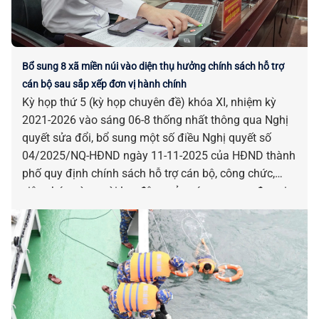
Bổ sung 8 xã miền núi vào diện thụ hưởng chính sách hỗ trợ
cán bộ sau sắp xếp đơn vị hành chính
Kỳ họp thứ 5 (kỳ họp chuyên đề) khóa XI, nhiệm kỳ
2021-2026 vào sáng 06-8 thống nhất thông qua Nghị
quyết sửa đổi, bổ sung một số điều Nghị quyết số
04/2025/NQ-HĐND ngày 11-11-2025 của HĐND thành
phố quy định chính sách hỗ trợ cán bộ, công chức,
viên chức và người lao động của các cơ quan, đơn vị
bị tác động, ảnh hưởng do sắp xếp đơn vị hành chính.