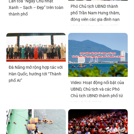
Lan tỏa “Ngày Chủ nhật
Phó Chủ tịch UBND thành
Xanh – Sạch – Đẹp” trên toàn
phố Trần Nam Hưng thăm,
thành phố
động viên các gia đình nạn
nhân bị sóng cuốn tại Mũi
Nghê
Đà Nẵng mở rộng hợp tác với
Hàn Quốc, hướng tới “Thành
phố AI”
Video: Hoạt động nổi bật của
UBND, Chủ tịch và các Phó
Chủ tịch UBND thành phố từ
ngày 3-7/8/2026