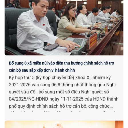
Bổ sung 8 xã miền núi vào diện thụ hưởng chính sách hỗ trợ
cán bộ sau sắp xếp đơn vị hành chính
Kỳ họp thứ 5 (kỳ họp chuyên đề) khóa XI, nhiệm kỳ
2021-2026 vào sáng 06-8 thống nhất thông qua Nghị
quyết sửa đổi, bổ sung một số điều Nghị quyết số
04/2025/NQ-HĐND ngày 11-11-2025 của HĐND thành
phố quy định chính sách hỗ trợ cán bộ, công chức,
viên chức và người lao động của các cơ quan, đơn vị
bị tác động, ảnh hưởng do sắp xếp đơn vị hành chính.