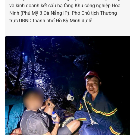
và kinh doanh kết cấu hạ tầng Khu công nghiệp Hòa
Ninh (Phú Mỹ 3 Đà Nẵng IP). Phó Chủ tịch Thường
trực UBND thành phố Hồ Kỳ Minh dự lễ.