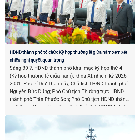
HĐND thành phố tổ chức Kỳ họp thường lệ giữa năm xem xét
nhiều nghị quyết quan trọng
Sáng 30-7, HĐND thành phố khai mạc kỳ họp thứ 4
(Kỳ họp thường lệ giữa năm), khóa XI, nhiệm kỳ 2026-
2031. Phó Bí thư Thành ủy, Chủ tịch HĐND thành phố
Nguyễn Đức Dũng; Phó Chủ tịch Thường trực HĐND
thành phố Trần Phước Sơn; Phó Chủ tịch HĐND thành
phố Đoàn Ngọc Hùng Anh; Phó Chủ tịch HĐND thành
phố Nguyễn Công Thanh chủ trì kỳ họp.