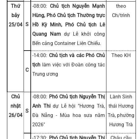
Thứ
-08:00:
Chủ tịch Nguyễn Mạnh
theo
bảy
Hùng, Phó Chủ tịch Thường trực
Ch/trình
S
25/04
Hồ Kỳ Minh, Phó Chủ tịch Lê
Quang Nam
dự Lễ khởi công
Bến cảng Container Liên Chiểu.
-14:00:
Chủ tịch và các Phó Chủ
Theo KH
tịch
làm việc với Đoàn công tác
C
Trung ương
Chủ
-08:00:
Phó Chủ tịch Nguyễn Thị
Lành Sinh
nhật
Anh Thi
dự Lễ hội "Hương Trà,
thái Hương
S
26/04
Đà Nẵng - Mùa hoa sưa năm
Trà, phường
2026"
Hương Trà
-17:30:
Phó Chủ tịch Nguyễn Thị
Châu cầu