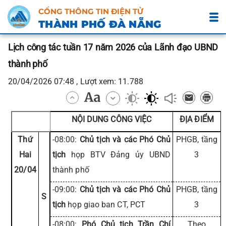
CỔNG THÔNG TIN ĐIỆN TỬ
THÀNH PHỐ ĐÀ NẴNG
Lịch công tác tuần 17 năm 2026 của Lãnh đạo UBND
thành phố
20/04/2026 07:48 , Lượt xem: 11.788
NỘI DUNG CÔNG VIỆC
ĐỊA ĐIỂM
Thứ
-08:00:
Chủ tịch và các Phó Chủ
PHGB, tầng
Hai
tịch
họp BTV Đảng ủy UBND
3
20/04
thành phố
-09:00:
Chủ tịch và các Phó Chủ
PHGB, tầng
S
tịch
họp giao ban CT, PCT
3
-08:00:
Phó Chủ tịch Trần Chí
Theo