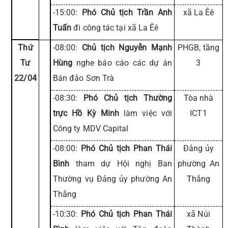
-15:00:
Phó Chủ tịch Trần Anh
xã La Êê
Tuấn
đi công tác tại xã La Êê
Thứ
-08:00:
Chủ tịch Nguyễn Mạnh
PHGB, tầng
Tư
Hùng
nghe báo cáo các dự án
3
22/04
Bán đảo Sơn Trà
-08:30:
Phó Chủ tịch Thường
Tòa nhà
trực Hồ Kỳ Minh
làm việc với
ICT1
Công ty MDV Capital
-08:00:
Phó Chủ tịch Phan Thái
Đảng ủy
Bình
tham dự Hội nghị Ban
phường An
Thường vụ Đảng ủy phường An
Thắng
Thắng
-10:30:
Phó Chủ tịch Phan Thái
xã Núi