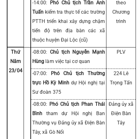
-14:00:
Phó Chủ tịch Trần Anh
theo
Tuấn
kiểm tra thực tế các trường
Chương
PTTH triển khai xây dựng chậm
trình
tiến độ trên địa bàn các xã
thuộc huyện Đại Lộc (cũ)
Thứ
-08:00:
Chủ tịch Nguyễn Mạnh
PLV
Năm
Hùng
làm việc tại cơ quan
23/04
-07:00:
Phó Chủ tịch Thường
224 Lê
trực Hồ Kỳ Minh
dự Hội nghị tại
Trọng Tấn
Sư đoàn 375
-08:00:
Phó Chủ tịch Phan Thái
Đảng ủy xã
Bình
tham dự Hội nghị Ban
Điện Bàn
Thường vụ Đảng ủy xã Điện Bàn
Tây
Tây, xã Gò Nổi