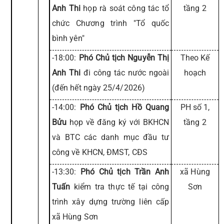
Anh Thi
họp rà soát công tác tổ
tầng 2
chức Chương trình "Tổ quốc
bình yên"
-18:00:
Phó Chủ tịch Nguyễn Thị
Theo Kế
Anh Thi
đi công tác nước ngoài
hoạch
(đến hết ngày 25/4/2026)
-14:00:
Phó Chủ tịch Hồ Quang
PH số 1,
Bửu
họp về đăng ký với BKHCN
tầng 2
và BTC các danh mục đầu tư
công về KHCN, ĐMST, CĐS
-13:30:
Phó Chủ tịch Trần Anh
xã Hùng
Tuấn
kiểm tra thực tế tại công
Sơn
trình xây dựng trường liên cấp
xã Hùng Sơn