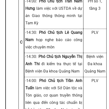
-14:00:
Phó Chủ tịch Trần Nam
PH số 1,
Hưng
làm việc với USTDA về dự
tầng 3
án Giao thông thông minh tại
Tam Kỳ
-14:30:
Phó Chủ tịch Lê Quang
PLV
Nam
họp nghe báo cáo công
C
việc chuyên môn
-14:30:
Phó Chủ tịch Nguyễn Thị
Bệnh viện
Anh Thi
đi kiểm tra thực tế tại
Đa khoa
Bệnh viện Đa khoa Quảng Nam
Quảng Nam
-14:00:
Phó Chủ tịch Trần Anh
PLV
Tuấn
làm việc với Sở Dân tộc và
Tôn giáo, cơ quan truyền thông
liên qua đến công tác chuẩn bị