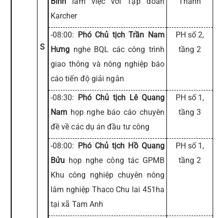
Bình
làm việc với Tập đoàn
Thành
Karcher
-08:00:
Phó Chủ tịch Trần Nam
PH số 2,
S
Hưng
nghe BQL các công trình
tầng 2
giao thông và nông nghiệp báo
cáo tiến độ giải ngân
-08:30:
Phó Chủ tịch Lê Quang
PH số 1,
Nam
họp nghe báo cáo chuyên
tầng 3
đề về các dụ án đầu tư công
-08:00:
Phó Chủ tịch Hồ Quang
PH số 1,
Bửu
họp nghe công tác GPMB
tầng 2
Khu công nghiệp chuyên nông
lâm nghiệp Thaco Chu lai 451ha
tại xã Tam Anh