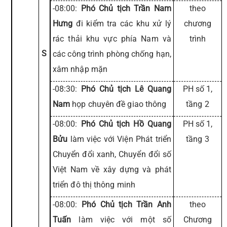
-08:00:
Phó Chủ tịch Trần Nam
theo
Hưng
đi kiểm tra các khu xử lý
chương
rác thải khu vực phía Nam và
trình
S
các công trình phòng chống hạn,
xâm nhập mặn
-08:30:
Phó Chủ tịch Lê Quang
PH số 1,
Nam
họp chuyên đề giao thông
tầng 2
-08:00:
Phó Chủ tịch Hồ Quang
PH số 1,
Bửu
làm việc với Viện Phát triển
tầng 3
Chuyển đổi xanh, Chuyển đổi số
Việt Nam về xây dựng và phát
triển đô thị thông minh
-08:00:
Phó Chủ tịch Trần Anh
theo
Tuấn
làm việc với một số
Chương