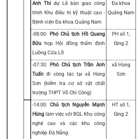
Anh Thi
dự Lễ bàn giao công
Đa khoa
trình Khu điều trị kỹ thuật cao -
Quảng Nam
Bệnh viện Đa khoa Quảng Nam
-08:00:
Phó Chủ tịch Hồ Quang
PH số 1,
Bửu
họp Hội đồng thẩm định
tầng 2
Luồng Cửa Lỡ
-07:30:
Phó Chủ tịch Trần Anh
xã Hùng
Tuấn
đi công tác tại xã Hùng
Sơn
Sơn (kiểm tra cơ sở vật chất
trường THPT Võ Chí Công)
-14:00:
Chủ tịch Nguyễn Mạnh
HT số 1,
Hùng
làm việc với BQL Khu công
tầng 2
nghệ cao và các khu công
nghiệp Đà Nẵng.