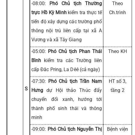
-08:00:
Phó Chủ tịch Thường
Theo
trực Hồ Kỳ Minh
kiểm tra thực tế
Ch.trình
tiến độ xây dựng các trường phổ
thông nội trú liên cấp tại xã A
Vương và xã Tây Giang
-05:00:
Phó Chủ tịch Phan Thái
Theo KH
Bình
kiểm tra các Trường liên
cấp Đăc Pring, La Dêê (cả ngày)
-07:30:
Phó Chủ tịch Trần Nam
HT số 3,
S
Hưng
dự Hội thảo Thúc đẩy
tầng 2
chuyển đổi xanh, hướng tới
thành phố sinh thái và thông
minh
-09:00:
Phó Chủ tịch Nguyễn Thị
Bệnh viện