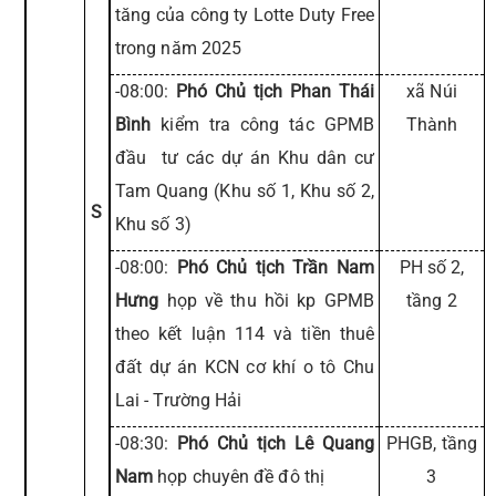
tăng của công ty Lotte Duty Free
trong năm 2025
-08:00:
Phó Chủ tịch Phan Thái
xã Núi
Bình
kiểm tra công tác GPMB
Thành
đầu tư các dự án Khu dân cư
Tam Quang (Khu số 1, Khu số 2,
S
Khu số 3)
-08:00:
Phó Chủ tịch Trần Nam
PH số 2,
Hưng
họp về thu hồi kp GPMB
tầng 2
theo kết luận 114 và tiền thuê
đất dự án KCN cơ khí o tô Chu
Lai - Trường Hải
-08:30:
Phó Chủ tịch Lê Quang
PHGB, tầng
Nam
họp chuyên đề đô thị
3