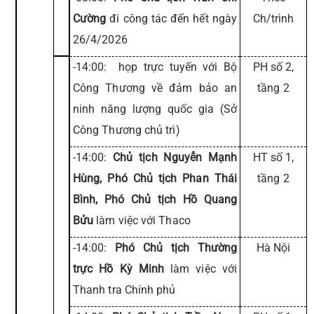
Cường
đi công tác đến hết ngày
Ch/trình
26/4/2026
-14:00: họp trực tuyến với Bộ
PH số 2,
Công Thương về đảm bảo an
tầng 2
ninh năng lượng quốc gia (Sở
Công Thương chủ trì)
-14:00:
Chủ tịch Nguyễn Mạnh
HT số 1,
Hùng, Phó Chủ tịch Phan Thái
tầng 2
Bình, Phó Chủ tịch Hồ Quang
Bửu
làm việc với Thaco
-14:00:
Phó Chủ tịch Thường
Hà Nội
trực Hồ Kỳ Minh
làm việc với
Thanh tra Chính phủ