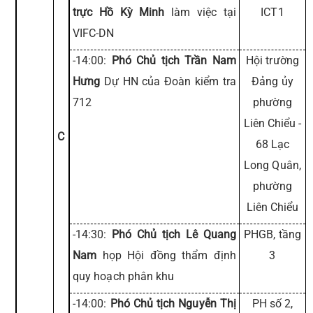
trực Hồ Kỳ Minh
làm việc tại
ICT1
VIFC-DN
-14:00:
Phó Chủ tịch Trần Nam
Hội trường
Hưng
Dự HN của Đoàn kiểm tra
Đảng ủy
712
phường
Liên Chiểu -
C
68 Lạc
Long Quân,
phường
Liên Chiểu
-14:30:
Phó Chủ tịch Lê Quang
PHGB, tầng
Nam
họp Hội đồng thẩm định
3
quy hoạch phân khu
-14:00:
Phó Chủ tịch Nguyễn Thị
PH số 2,