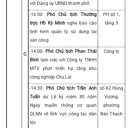
với Đảng ủy UBND thành phố.
-16:00:
Phó Chủ tịch Thường
PH số 1,
trực Hồ Kỳ Minh
nghe báo cáo
tầng 3
tình hình quản lý, sử dụng tài
sản công
-14:00:
Phó Chủ tịch Phan Thái
Công ty
C
Bình
làm việc với Công ty TNHH
MTV phát triển hạ tầng khu
công nghiệp Chu Lai
-14:30:
Phó Chủ tịch Trần Anh
số 62 Hùng
Tuấn
dự Lễ kỷ niệm 80 năm
Vương,
Ngày truyền thống cơ quan
phường
QLNN về lĩnh vực công tác dân
Bàn Thạch
tộc