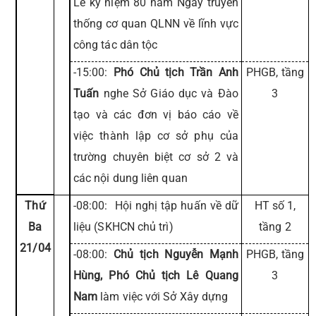
Lễ kỷ niệm 80 năm Ngày truyền
thống cơ quan QLNN về lĩnh vực
công tác dân tộc
-15:00:
Phó Chủ tịch Trần Anh
PHGB, tầng
Tuấn
nghe Sở Giáo dục và Đào
3
tạo và các đơn vị báo cáo về
việc thành lập cơ sở phụ của
trường chuyên biệt cơ sở 2 và
các nội dung liên quan
Thứ
-08:00: Hội nghị tập huấn về dữ
HT số 1,
Ba
liệu (SKHCN chủ trì)
tầng 2
21/04
-08:00:
Chủ tịch Nguyễn Mạnh
PHGB, tầng
Hùng, Phó Chủ tịch Lê Quang
3
Nam
làm việc với Sở Xây dựng