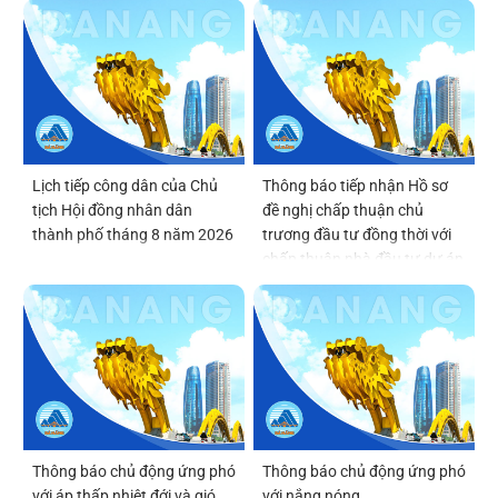
hoạt động của thôn, tổ dân
hạ tầng khu chức năng tại vị
phố
trí số 6 thuộc Khu thương
mại tự do Đà Nẵng
Lịch tiếp công dân của Chủ
Thông báo tiếp nhận Hồ sơ
tịch Hội đồng nhân dân
đề nghị chấp thuận chủ
thành phố tháng 8 năm 2026
trương đầu tư đồng thời với
chấp thuận nhà đầu tư dự án
Viện Nghiên cứu, phát triển,
ứng dụng công nghệ bán dẫn
và trí tuệ nhân tạo Đà Nẵng
(DSAI-TECH)
Thông báo chủ động ứng phó
Thông báo chủ động ứng phó
với áp thấp nhiệt đới và gió
với nắng nóng