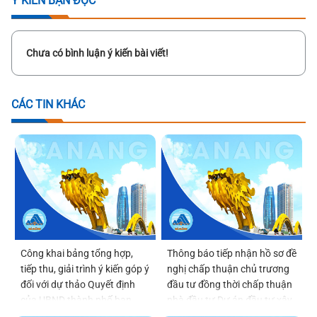
Ý KIẾN BẠN ĐỌC
Chưa có bình luận ý kiến bài viết!
CÁC TIN KHÁC
Công khai bảng tổng hợp,
Thông báo tiếp nhận hồ sơ đề
tiếp thu, giải trình ý kiến góp ý
nghị chấp thuận chủ trương
đối với dự thảo Quyết định
đầu tư đồng thời chấp thuận
của UBND thành phố ban
nhà đầu tư Dự án đầu tư xây
hành Quy chế tổ chức và
dựng và kinh doanh kết cấu