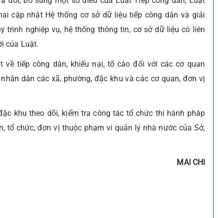
a đổi, bổ sung một số điều của Luật Tiếp công dân, Luật
khai cập nhật Hệ thống cơ sở dữ liệu tiếp công dân và giải
 trình nghiệp vụ, hệ thống thông tin, cơ sở dữ liệu có liên
i của Luật.
t về tiếp công dân, khiếu nại, tố cáo đối với các cơ quan
nhân dân các xã, phường, đặc khu và các cơ quan, đơn vị
ặc khu theo dõi, kiểm tra công tác tổ chức thi hành pháp
an, tổ chức, đơn vị thuộc phạm vi quản lý nhà nước của Sở,
MAI CHI