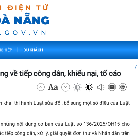
N ĐIỆN TỬ
ĐÀ NẴNG
.GOV.VN
GHIỆP
DU KHÁCH
ung về tiếp công dân, khiếu nại, tố cáo
hai thi hành Luật sửa đổi, bổ sung một số điều của Luật
ến những nội dung cơ bản của Luật số 136/2025/QH15 cho
c tiếp công dân, xử lý, giải quyết đơn thư và Nhân dân trên