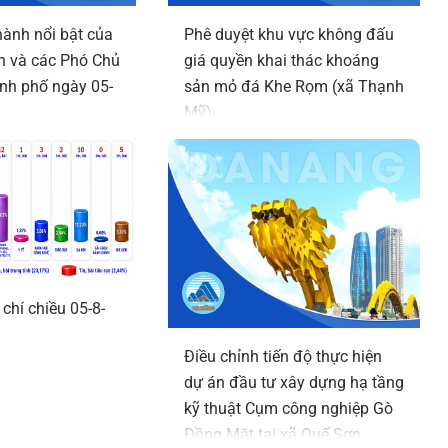
hành nổi bật của
Phê duyệt khu vực không đấu
h và các Phó Chủ
giá quyền khai thác khoáng
nh phố ngày 05-
sản mỏ đá Khe Rọm (xã Thạnh
Mỹ)
chí chiều 05-8-
Điều chỉnh tiến độ thực hiện
dự án đầu tư xây dựng hạ tầng
kỹ thuật Cụm công nghiệp Gò
Đồng Mặt tại xã Quế Sơn