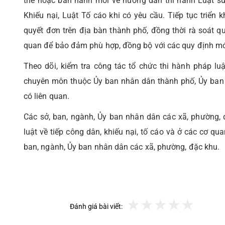
thế hoặc ban hành mới về hướng dẫn thi hành Luật sử
Khiếu nại, Luật Tố cáo khi có yêu cầu. Tiếp tục triển 
quyết đơn trên địa bàn thành phố, đồng thời rà soát quy
quan để bảo đảm phù hợp, đồng bộ với các quy định mớ
Theo dõi, kiểm tra công tác tổ chức thi hành pháp luậ
chuyên môn thuộc Ủy ban nhân dân thành phố, Ủy ban 
có liên quan.
Các sở, ban, ngành, Ủy ban nhân dân các xã, phường, đ
luật về tiếp công dân, khiếu nại, tố cáo và ở các cơ qu
ban, ngành, Ủy ban nhân dân các xã, phường, đặc khu.
Đánh giá bài viết: