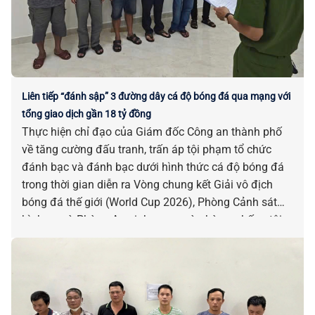
Liên tiếp “đánh sập” 3 đường dây cá độ bóng đá qua mạng với
tổng giao dịch gần 18 tỷ đồng
Thực hiện chỉ đạo của Giám đốc Công an thành phố
về tăng cường đấu tranh, trấn áp tội phạm tổ chức
đánh bạc và đánh bạc dưới hình thức cá độ bóng đá
trong thời gian diễn ra Vòng chung kết Giải vô địch
bóng đá thế giới (World Cup 2026), Phòng Cảnh sát
hình sự và Phòng An ninh mạng và phòng, chống tội
phạm sử dụng công nghệ cao đồng loạt triển khai các
biện pháp nghiệp vụ, liên tiếp triệt xóa nhiều đường
dây cá độ bóng đá qua mạng với quy mô lớn.