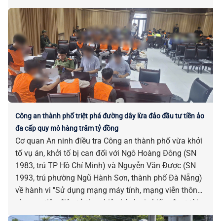
ngại “nhường” một phần đất đai, tài sản của gia đình
mình để đổi lấy những con đường rộng rãi, khang
trang cho quê hương.
Công an thành phố triệt phá đường dây lừa đảo đầu tư tiền ảo
đa cấp quy mô hàng trăm tỷ đồng
Cơ quan An ninh điều tra Công an thành phố vừa khởi
tố vụ án, khởi tố bị can đối với Ngô Hoàng Đông (SN
1983, trú TP Hồ Chí Minh) và Nguyễn Văn Được (SN
1993, trú phường Ngũ Hành Sơn, thành phố Đà Nẵng)
về hành vi "Sử dụng mạng máy tính, mạng viễn thông,
phương tiện điện tử thực hiện hành vi chiếm đoạt tài
sản"; đồng thời tiếp tục mở rộng điều tra đường dây