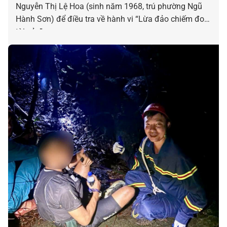
Nguyễn Thị Lệ Hoa (sinh năm 1968, trú phường Ngũ
Hành Sơn) để điều tra về hành vi “Lừa đảo chiếm đoạt
tài sản”.