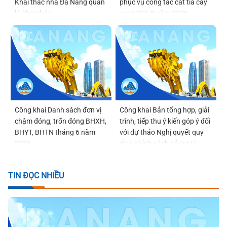
Khai thác nhà Đà Nẵng quản
phục vụ công tác cắt tỉa cây
lý, khai thác
xanh PCLB năm 2026
Công khai Danh sách đơn vị
Công khai Bản tổng hợp, giải
chậm đóng, trốn đóng BHXH,
trình, tiếp thu ý kiến góp ý đối
BHYT, BHTN tháng 6 năm
với dự thảo Nghị quyết quy
2026
định chính sách hỗ trợ tài
chính đối với phụ nữ sinh đủ
02 con trước 35 tuổi trên địa
TIN ĐỌC NHIỀU
bàn thành phố Đà Nẵng