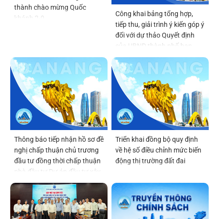
thành chào mừng Quốc
Công khai bảng tổng hợp,
khánh 2-9
tiếp thu, giải trình ý kiến góp ý
đối với dự thảo Quyết định
của UBND thành phố ban
hành Quy chế tổ chức và
hoạt động của thôn, tổ dân
phố
Thông báo tiếp nhận hồ sơ đề
Triển khai đồng bộ quy định
nghị chấp thuận chủ trương
về hệ số điều chỉnh mức biến
đầu tư đồng thời chấp thuận
động thị trường đất đai
nhà đầu tư Dự án đầu tư xây
dựng và kinh doanh kết cấu
hạ tầng khu chức năng tại vị
trí số 6 thuộc Khu thương
mại tự do Đà Nẵng