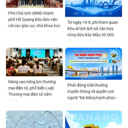
Phó Chủ tịch UBND thành
phố Hồ Quang Bửu làm việc
Từ ngày 10-8, phí tham quan
với các giáo sư, nhà khoa học
Khu di tích lịch sử văn hóa
Viện Nghiên cứu cao cấp về
rừng dừa Bảy Mẫu 30.000
Toán
đồng/người/lượt
Nâng cao năng lực thương
Phát động Giải thưởng
mại điện tử, phổ biến Luật
truyền thông về quyền con
Thương mại điện tử năm
người “Đà Nẵng hạnh phúc -
2025
Happy Danang 2026”