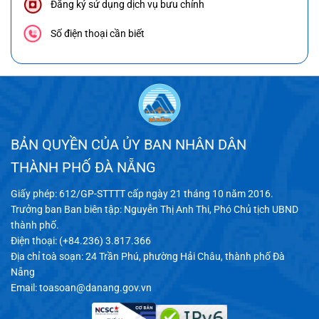
Đăng ký sử dụng dịch vụ bưu chính
Số điện thoại cần biết
BẢN QUYỀN CỦA ỦY BAN NHÂN DÂN
THÀNH PHỐ ĐÀ NẴNG
Giấy phép: 612/GP-STTTT cấp ngày 21 tháng 10 năm 2016.
Trưởng ban Ban biên tập: Nguyễn Thị Anh Thi, Phó Chủ tịch UBND
thành phố.
Điện thoại: (+84.236) 3.817.366
Địa chỉ toà soạn: 24 Trần Phú, phường Hải Châu, thành phố Đà
Nẵng
Email:
toasoan@danang.gov.vn