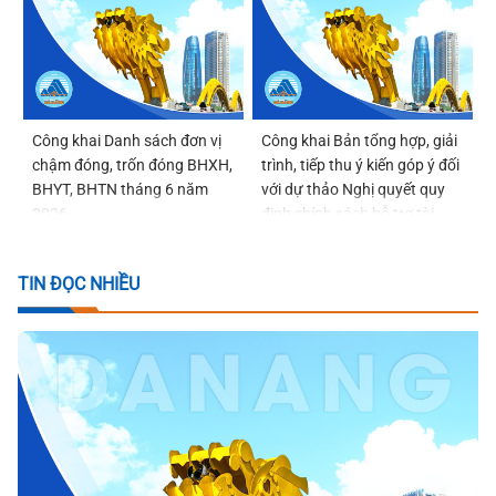
Công khai Danh sách đơn vị
Công khai Bản tổng hợp, giải
chậm đóng, trốn đóng BHXH,
trình, tiếp thu ý kiến góp ý đối
BHYT, BHTN tháng 6 năm
với dự thảo Nghị quyết quy
2026
định chính sách hỗ trợ tài
chính đối với phụ nữ sinh đủ
02 con trước 35 tuổi trên địa
TIN ĐỌC NHIỀU
bàn thành phố Đà Nẵng