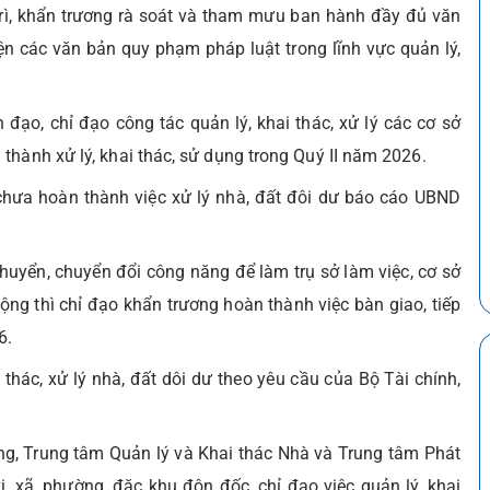
rì, khẩn trương rà soát và tham mưu ban hành đầy đủ văn
 các văn bản quy phạm pháp luật trong lĩnh vực quản lý,
ạo, chỉ đạo công tác quản lý, khai thác, xử lý các cơ sở
thành xử lý, khai thác, sử dụng trong Quý II năm 2026.
chưa hoàn thành việc xử lý nhà, đất đôi dư báo cáo UBND
chuyển, chuyển đổi công năng để làm trụ sở làm việc, cơ sở
ng thì chỉ đạo khẩn trương hoàn thành việc bàn giao, tiếp
6.
thác, xử lý nhà, đất dôi dư theo yêu cầu của Bộ Tài chính,
ng, Trung tâm Quản lý và Khai thác Nhà và Trung tâm Phát
vị, xã, phường, đặc khu đôn đốc, chỉ đạo việc quản lý, khai