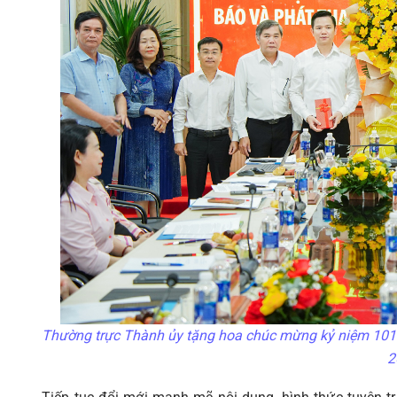
Thường trực Thành ủy tặng hoa chúc mừng kỷ niệm 101
2