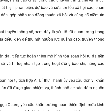
ruyền; nâng cao chất lượng các chuyên trang, chuyên mục;
át hiện, phản biện, dự báo và sức lan tỏa xã hội cao; phản
 dân, góp phần tạo đồng thuận xã hội và củng cố niềm tin
hái truyền thông số, xem đây là yếu tố rất quan trọng trong
là điều kiện để thu hút nguồn lực quảng cáo, truyền thông
 đại; tiếp tục hoàn thiện mô hình tòa soạn hội tụ đa nền
ố và trí tuệ nhân tạo trong hoạt động báo chí; nâng cao
ạn hội tụ tích hợp AI, Bí thư Thành ủy yêu cầu đơn vị khẩn
 dự án đã được giao nhiệm vụ, thành phố sẽ bảo đảm nguồn
 Ngọc Quang yêu cầu khẩn trương hoàn thiện định mức kinh