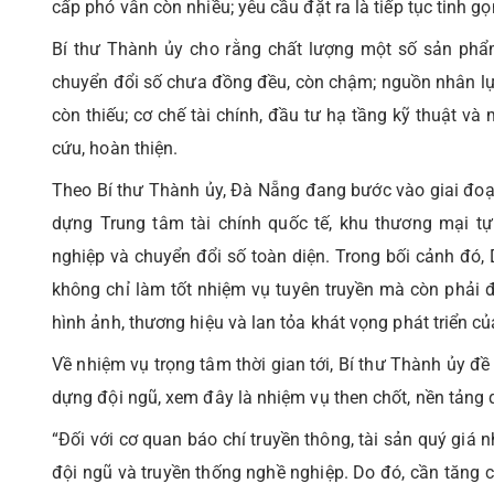
cấp phó vẫn còn nhiều; yêu cầu đặt ra là tiếp tục tinh g
Bí thư Thành ủy cho rằng chất lượng một số sản phẩ
chuyển đổi số chưa đồng đều, còn chậm; nguồn nhân lực
còn thiếu; cơ chế tài chính, đầu tư hạ tầng kỹ thuật và
cứu, hoàn thiện.
Theo Bí thư Thành ủy, Đà Nẵng đang bước vào giai đoạn
dựng Trung tâm tài chính quốc tế, khu thương mại tự d
nghiệp và chuyển đổi số toàn diện. Trong bối cảnh đó, 
không chỉ làm tốt nhiệm vụ tuyên truyền mà còn phải đ
hình ảnh, thương hiệu và lan tỏa khát vọng phát triển c
Về nhiệm vụ trọng tâm thời gian tới, Bí thư Thành ủy đ
dựng đội ngũ, xem đây là nhiệm vụ then chốt, nền tảng 
“Đối với cơ quan báo chí truyền thông, tài sản quý giá n
đội ngũ và truyền thống nghề nghiệp. Do đó, cần tăng c