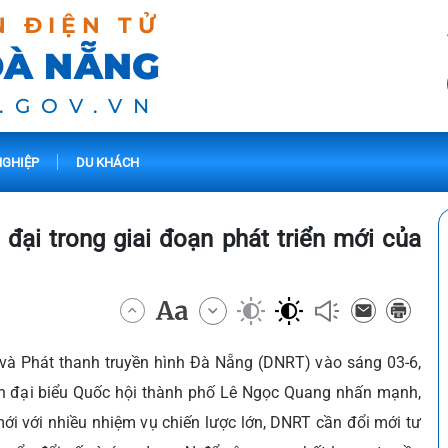
N ĐIỆN TỬ
ĐÀ NẴNG
.GOV.VN
GHIỆP
DU KHÁCH
đại trong giai đoạn phát triển mới của
 và Phát thanh truyền hình Đà Nẵng (DNRT) vào sáng 03-6,
àn đại biểu Quốc hội thành phố Lê Ngọc Quang nhấn mạnh,
ới với nhiều nhiệm vụ chiến lược lớn, DNRT cần đổi mới tư