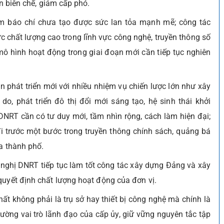
ọn biên chế, giảm cấp phó.
m báo chí chưa tạo được sức lan tỏa mạnh mẽ; công tác
 chất lượng cao trong lĩnh vực công nghệ, truyền thông số
 mô hình hoạt động trong giai đoạn mới cần tiếp tục nghiên
 phát triển mới với nhiều nhiệm vụ chiến lược lớn như xây
o, phát triển đô thị đổi mới sáng tạo, hệ sinh thái khởi
DNRT cần có tư duy mới, tầm nhìn rộng, cách làm hiện đại;
i trước một bước trong truyền thông chính sách, quảng bá
ủa thành phố.
ề nghị DNRT tiếp tục làm tốt công tác xây dựng Đảng và xây
quyết định chất lượng hoạt động của đơn vị.
hất không phải là trụ sở hay thiết bị công nghệ mà chính là
ường vai trò lãnh đạo của cấp ủy, giữ vững nguyên tắc tập