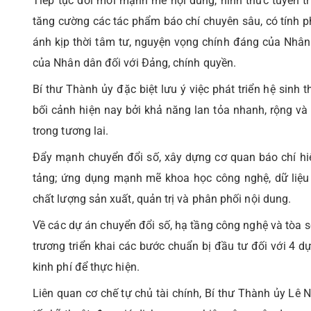
Tiếp tục đổi mới mạnh mẽ nội dung, hình thức tuyên t
tăng cường các tác phẩm báo chí chuyên sâu, có tính ph
ánh kịp thời tâm tư, nguyện vọng chính đáng của Nhân
của Nhân dân đối với Đảng, chính quyền.
Bí thư Thành ủy đặc biệt lưu ý việc phát triển hệ sinh t
bối cảnh hiện nay bởi khả năng lan tỏa nhanh, rộng và 
trong tương lai.
Đẩy mạnh chuyển đổi số, xây dựng cơ quan báo chí hiện
tảng; ứng dụng mạnh mẽ khoa học công nghệ, dữ liệu s
chất lượng sản xuất, quản trị và phân phối nội dung.
Về các dự án chuyển đổi số, hạ tầng công nghệ và tòa so
trương triển khai các bước chuẩn bị đầu tư đối với 4
kinh phí để thực hiện.
Liên quan cơ chế tự chủ tài chính, Bí thư Thành ủy Lê