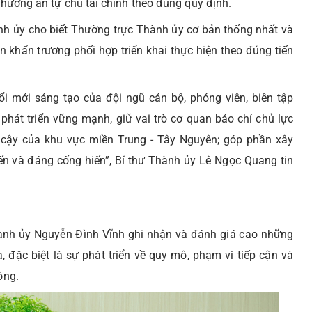
 phương án tự chủ tài chính theo đúng quy định.
ành ủy cho biết Thường trực Thành ủy cơ bản thống nhất và
n khẩn trương phối hợp triển khai thực hiện theo đúng tiến
đổi mới sáng tạo của đội ngũ cán bộ, phóng viên, biên tập
 phát triển vững mạnh, giữ vai trò cơ quan báo chí chủ lực
n cậy của khu vực miền Trung - Tây Nguyên; góp phần xây
n và đáng cống hiến”, Bí thư Thành ủy Lê Ngọc Quang tin
Thành ủy Nguyễn Đình Vĩnh ghi nhận và đánh giá cao những
, đặc biệt là sự phát triển về quy mô, phạm vi tiếp cận và
ông.