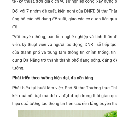
tế - kỹ thuật, đơn giá dịch vụ sự nghiệp công; xây dựng
Đối với 7 nhóm đề xuất, kiến nghị của DNRT, Bí thư Th
ủng hộ các nội dung đề xuất, giao các cơ quan liên qua
độ.
“Với truyền thống, bản lĩnh nghề nghiệp và tinh thần 
viên, kỹ thuật viên và người lao động, DNRT sẽ tiếp tục
của thành phố và trung tâm thông tin chính thống, ti
dựng Đà Nẵng trở thành thành phố đáng sống, đáng đế
tưởng.
Phát triển theo hướng hiện đại, đa nền tảng
Phát biểu tại buổi làm việc, Phó Bí thư Thường trực 
kết quả nổi bật mà đơn vị đạt được trong thời gian qua
hiệu quả tương tác thông tin trên các nền tảng truyền th