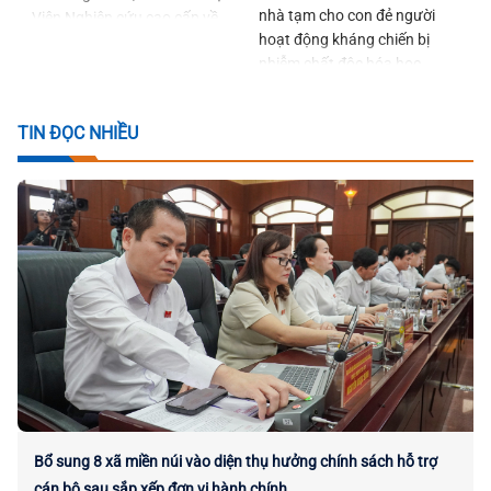
nhà tạm cho con đẻ người
Viện Nghiên cứu cao cấp về
hoạt động kháng chiến bị
Toán
nhiễm chất độc hóa học
trước ngày 22-12-2026
TIN ĐỌC NHIỀU
Bổ sung 8 xã miền núi vào diện thụ hưởng chính sách hỗ trợ
cán bộ sau sắp xếp đơn vị hành chính