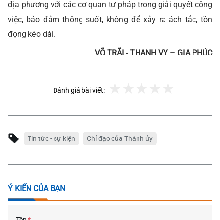
địa phương với các cơ quan tư pháp trong giải quyết công
việc, bảo đảm thông suốt, không để xảy ra ách tắc, tồn
đọng kéo dài.
VÕ TRÃI - THANH VY – GIA PHÚC
Đánh giá bài viết:
Tin tức - sự kiện
Chỉ đạo của Thành ủy
Ý KIẾN CỦA BẠN
Tên
*