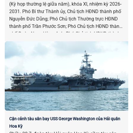
(Kỳ họp thường lệ giữa năm), khóa XI, nhiệm kỳ 2026-
2031. Phó Bí thư Thành ủy, Chủ tịch HĐND thành phố
Nguyễn Đức Dũng; Phó Chủ tịch Thường trực HĐND
thành phố Trần Phước Sơn; Phó Chủ tịch HĐND thành
phố Đoàn Ngọc Hùng Anh; Phó Chủ tịch HĐND thành
phố Nguyễn Công Thanh chủ trì kỳ họp.
Cận cảnh tàu sân bay USS George Washington của Hải quân
Hoa Kỳ