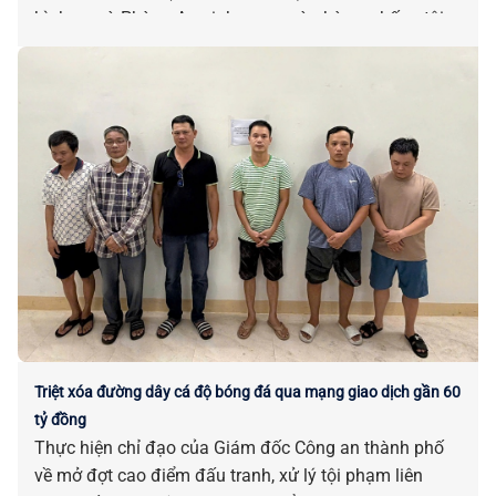
hình sự và Phòng An ninh mạng và phòng, chống tội
phạm sử dụng công nghệ cao đồng loạt triển khai các
biện pháp nghiệp vụ, liên tiếp triệt xóa nhiều đường
dây cá độ bóng đá qua mạng với quy mô lớn.
Triệt xóa đường dây cá độ bóng đá qua mạng giao dịch gần 60
tỷ đồng
Thực hiện chỉ đạo của Giám đốc Công an thành phố
về mở đợt cao điểm đấu tranh, xử lý tội phạm liên