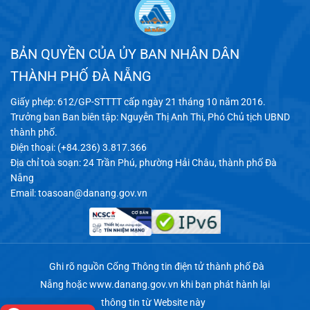
BẢN QUYỀN CỦA ỦY BAN NHÂN DÂN
THÀNH PHỐ ĐÀ NẴNG
Giấy phép: 612/GP-STTTT cấp ngày 21 tháng 10 năm 2016.
Trưởng ban Ban biên tập: Nguyễn Thị Anh Thi, Phó Chủ tịch UBND
thành phố.
Điện thoại: (+84.236) 3.817.366
Địa chỉ toà soạn: 24 Trần Phú, phường Hải Châu, thành phố Đà
Nẵng
Email:
toasoan@danang.gov.vn
Ghi rõ nguồn Cổng Thông tin điện tử thành phố Đà
Nẵng hoặc
www.danang.gov.vn
khi bạn phát hành lại
thông tin từ Website này