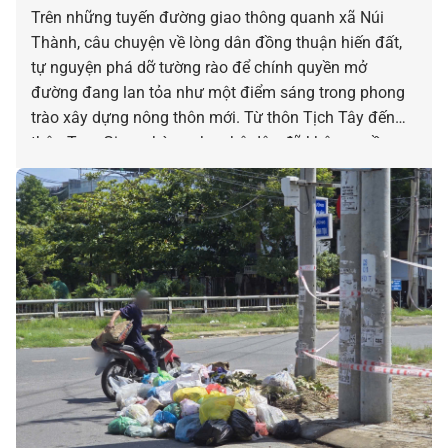
Trên những tuyến đường giao thông quanh xã Núi
Thành, câu chuyện về lòng dân đồng thuận hiến đất,
tự nguyện phá dỡ tường rào để chính quyền mở
đường đang lan tỏa như một điểm sáng trong phong
trào xây dựng nông thôn mới. Từ thôn Tịch Tây đến
thôn Tam Giang, hàng chục hộ dân đã không ngần
ngại “nhường” một phần đất đai, tài sản của gia đình
mình để đổi lấy những con đường rộng rãi, khang
trang cho quê hương.