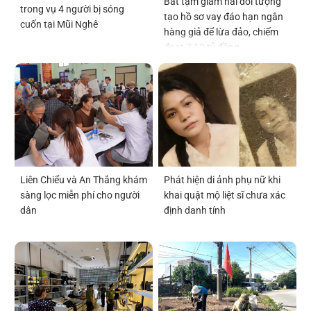
Bắt tạm giam hai đối tượng
trong vụ 4 người bị sóng
tạo hồ sơ vay đáo hạn ngân
cuốn tại Mũi Nghê
hàng giả để lừa đảo, chiếm
đoạt 7,13 tỷ đồng
Liên Chiểu và An Thắng khám
Phát hiện di ảnh phụ nữ khi
sàng lọc miễn phí cho người
khai quật mộ liệt sĩ chưa xác
dân
định danh tính