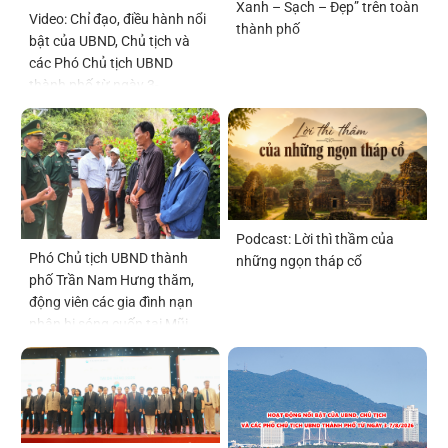
Xanh – Sạch – Đẹp” trên toàn
Video: Chỉ đạo, điều hành nổi
thành phố
bật của UBND, Chủ tịch và
các Phó Chủ tịch UBND
thành phố từ ngày 3-
7/8/2026
Podcast: Lời thì thầm của
Phó Chủ tịch UBND thành
những ngọn tháp cổ
phố Trần Nam Hưng thăm,
động viên các gia đình nạn
nhân bị sóng cuốn tại Mũi
Nghê