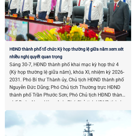
HĐND thành phố tổ chức Kỳ họp thường lệ giữa năm xem xét
nhiều nghị quyết quan trọng
Sáng 30-7, HĐND thành phố khai mạc kỳ họp thứ 4
(Kỳ họp thường lệ giữa năm), khóa XI, nhiệm kỳ 2026-
2031. Phó Bí thư Thành ủy, Chủ tịch HĐND thành phố
Nguyễn Đức Dũng; Phó Chủ tịch Thường trực HĐND
thành phố Trần Phước Sơn; Phó Chủ tịch HĐND thành
phố Đoàn Ngọc Hùng Anh; Phó Chủ tịch HĐND thành
phố Nguyễn Công Thanh chủ trì kỳ họp.