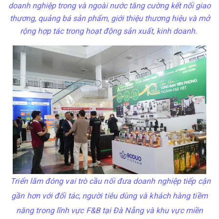
doanh nghiệp trong và ngoài nước tăng cường kết nối giao
thương, quảng bá sản phẩm, giới thiệu thương hiệu và mở
rộng hợp tác trong hoạt động sản xuất, kinh doanh.
Triển lãm đóng vai trò cầu nối đưa doanh nghiệp tiếp cận
gần hơn với đối tác, người tiêu dùng và khách hàng tiềm
năng trong lĩnh vực F&B tại Đà Nẵng và khu vực miền