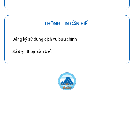
THÔNG TIN CẦN BIẾT
Đăng ký sử dụng dịch vụ bưu chính
Số điện thoại cần biết
BẢN QUYỀN CỦA ỦY BAN NHÂN DÂN
THÀNH PHỐ ĐÀ NẴNG
Giấy phép: 612/GP-STTTT cấp ngày 21 tháng 10 năm 2016.
Trưởng ban Ban biên tập: Nguyễn Thị Anh Thi, Phó Chủ tịch UBND
thành phố.