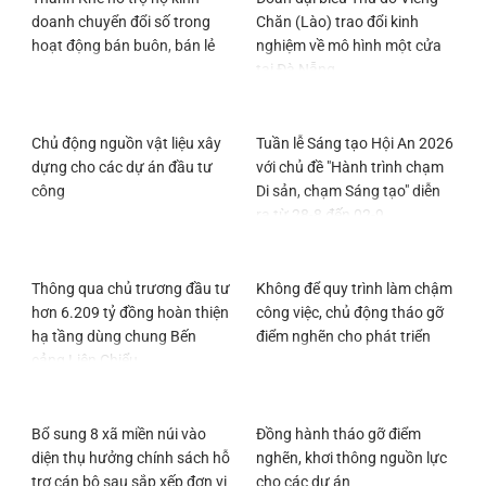
doanh chuyển đổi số trong
Chăn (Lào) trao đổi kinh
hoạt động bán buôn, bán lẻ
nghiệm về mô hình một cửa
tại Đà Nẵng
Chủ động nguồn vật liệu xây
Tuần lễ Sáng tạo Hội An 2026
dựng cho các dự án đầu tư
với chủ đề "Hành trình chạm
công
Di sản, chạm Sáng tạo" diễn
ra từ 28-8 đến 02-9
Thông qua chủ trương đầu tư
Không để quy trình làm chậm
hơn 6.209 tỷ đồng hoàn thiện
công việc, chủ động tháo gỡ
hạ tầng dùng chung Bến
điểm nghẽn cho phát triển
cảng Liên Chiểu
Bổ sung 8 xã miền núi vào
Đồng hành tháo gỡ điểm
diện thụ hưởng chính sách hỗ
nghẽn, khơi thông nguồn lực
trợ cán bộ sau sắp xếp đơn vị
cho các dự án