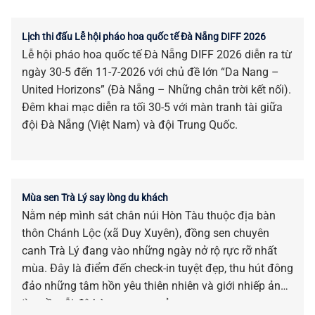
Lịch thi đấu Lễ hội pháo hoa quốc tế Đà Nẵng DIFF 2026
Lễ hội pháo hoa quốc tế Đà Nẵng DIFF 2026 diễn ra từ
ngày 30-5 đến 11-7-2026 với chủ đề lớn “Da Nang –
United Horizons” (Đà Nẵng – Những chân trời kết nối).
Đêm khai mạc diễn ra tối 30-5 với màn tranh tài giữa
đội Đà Nẵng (Việt Nam) và đội Trung Quốc.
Mùa sen Trà Lý say lòng du khách
Nằm nép mình sát chân núi Hòn Tàu thuộc địa bàn
thôn Chánh Lộc (xã Duy Xuyên), đồng sen chuyên
canh Trà Lý đang vào những ngày nở rộ rực rỡ nhất
mùa. Đây là điểm đến check-in tuyệt đẹp, thu hút đông
đảo những tâm hồn yêu thiên nhiên và giới nhiếp ảnh
tìm về mỗi độ hè sang, sen nở.