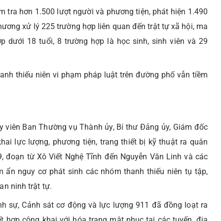
m tra hơn 1.500 lượt người và phương tiện, phát hiện 1.490
ương xử lý 225 trường hợp liên quan đến trật tự xã hội, ma
p dưới 18 tuổi, 8 trường hợp là học sinh, sinh viên và 29
thanh thiếu niên vi phạm pháp luật trên đường phố vẫn tiềm
y viên Ban Thường vụ Thành ủy, Bí thư Đảng ủy, Giám đốc
ai lực lượng, phương tiện, trang thiết bị kỹ thuật ra quân
9, đoạn từ Xô Viết Nghệ Tĩnh đến Nguyễn Văn Linh và các
 ẩn nguy cơ phát sinh các nhóm thanh thiếu niên tụ tập,
n ninh trật tự.
nh sự, Cảnh sát cơ động và lực lượng 911 đã đồng loạt ra
kết hợp công khai với hóa trang mật phục tại các tuyến, địa