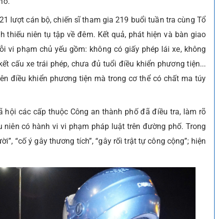
hố.
1 lượt cán bộ, chiến sĩ tham gia 219 buổi tuần tra cùng Tổ
h thiếu niên tụ tập về đêm. Kết quả, phát hiện và bàn giao
ỗi vi phạm chủ yếu gồm: không có giấy phép lái xe, không
t cấu xe trái phép, chưa đủ tuổi điều khiển phương tiện...
niên điều khiển phương tiện mà trong cơ thể có chất ma túy
ã hội các cấp thuộc Công an thành phố đã điều tra, làm rõ
u niên có hành vi vi phạm pháp luật trên đường phố. Trong
ời”, “cố ý gây thương tích”, “gây rối trật tự công cộng”; hiện