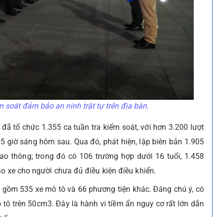
 soát đảm bảo an ninh trật tự trên địa bàn.
đã tổ chức 1.355 ca tuần tra kiểm soát, với hơn 3.200 lượt
 5 giờ sáng hôm sau. Qua đó, phát hiện, lập biên bản 1.905
iao thông; trong đó có 106 trường hợp dưới 16 tuổi, 1.458
ao xe cho người chưa đủ điều kiện điều khiển.
 gồm 535 xe mô tô và 66 phương tiện khác. Đáng chú ý, có
 tô trên 50cm3. Đây là hành vi tiềm ẩn nguy cơ rất lớn dẫn