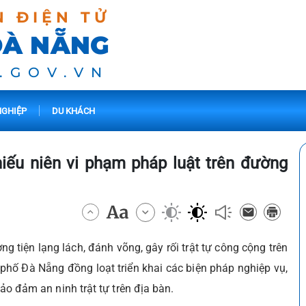
N ĐIỆN TỬ
ĐÀ NẴNG
.GOV.VN
GHIỆP
DU KHÁCH
hiếu niên vi phạm pháp luật trên đường
ng tiện lạng lách, đánh võng, gây rối trật tự công cộng trên
phố Đà Nẵng đồng loạt triển khai các biện pháp nghiệp vụ,
bảo đảm an ninh trật tự trên địa bàn.