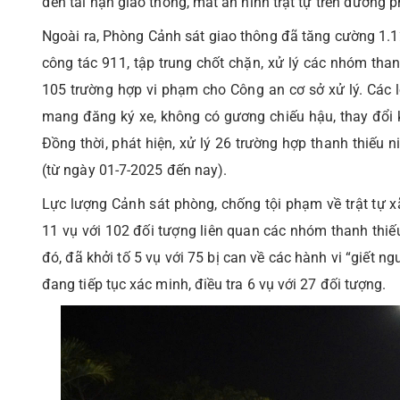
đến tai nạn giao thông, mất an ninh trật tự trên đường p
Ngoài ra, Phòng Cảnh sát giao thông đã tăng cường 1.12
công tác 911, tập trung chốt chặn, xử lý các nhóm than
105 trường hợp vi phạm cho Công an cơ sở xử lý. Các l
mang đăng ký xe, không có gương chiếu hậu, thay đổi kế
Đồng thời, phát hiện, xử lý 26 trường hợp thanh thiếu 
(từ ngày 01-7-2025 đến nay).
Lực lượng Cảnh sát phòng, chống tội phạm về trật tự x
11 vụ với 102 đối tượng liên quan các nhóm thanh thiế
đó, đã khởi tố 5 vụ với 75 bị can về các hành vi “giết ngư
đang tiếp tục xác minh, điều tra 6 vụ với 27 đối tượng.