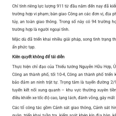
Chỉ tính riêng lực lượng 911 từ đầu năm đến nay đã kiể
trường hợp vi phạm; bàn giao Công an các đơn vị, địa ph
túy, an toàn giao thông. Trong số này có 94 trường hợ
trường hợp là người ngoại tỉnh.
Mặc dù đã triển khai nhiều giải pháp, song tình trạng 
ẩn phức tạp.
Kiên quyết không để tái diễn
Thực hiện chỉ đạo của Thiếu tướng Nguyễn Hữu Hợp, Ủ
Công an thành phố, tối 10-4, Công an thành phố triển kh
bảo đảm an ninh trật tự. Trọng tâm là tuyến đường 2/
tuyến kết nối xung quanh – khu vực thường xuyên tiềm
điều khiển xe tốc độ cao, lạng lách, đánh võng, gây mất a
Các tổ công tác gồm Cảnh sát giao thông, Cảnh sát hì
quân, triển khai tuần tra, kiểm soát khép kín địa bàn, 