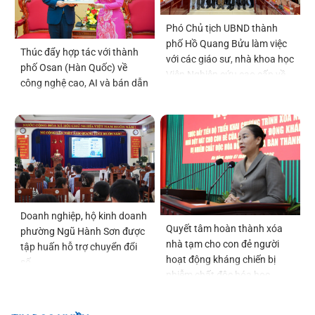
Phó Chủ tịch UBND thành
phố Hồ Quang Bửu làm việc
Thúc đẩy hợp tác với thành
với các giáo sư, nhà khoa học
phố Osan (Hàn Quốc) về
Viện Nghiên cứu cao cấp về
công nghệ cao, AI và bán dẫn
Toán
Doanh nghiệp, hộ kinh doanh
Quyết tâm hoàn thành xóa
phường Ngũ Hành Sơn được
nhà tạm cho con đẻ người
tập huấn hỗ trợ chuyển đổi
hoạt động kháng chiến bị
số
nhiễm chất độc hóa học
trước ngày 22-12-2026