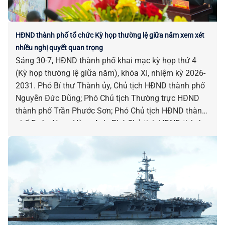
HĐND thành phố tổ chức Kỳ họp thường lệ giữa năm xem xét
nhiều nghị quyết quan trọng
Sáng 30-7, HĐND thành phố khai mạc kỳ họp thứ 4
(Kỳ họp thường lệ giữa năm), khóa XI, nhiệm kỳ 2026-
2031. Phó Bí thư Thành ủy, Chủ tịch HĐND thành phố
Nguyễn Đức Dũng; Phó Chủ tịch Thường trực HĐND
thành phố Trần Phước Sơn; Phó Chủ tịch HĐND thành
phố Đoàn Ngọc Hùng Anh; Phó Chủ tịch HĐND thành
phố Nguyễn Công Thanh chủ trì kỳ họp.