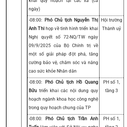
khai quy hoạch tại các xã (cả
ngày)
-08:00:
Phó Chủ tịch Nguyễn Thị
Hội trường
Anh Thi
họp về tình hình triển khai
Thành uỷ
Nghị quyết số 72-NQ/TW ngày
09/9/2025 của Bộ Chính trị về
một số giải pháp đột phá, tăng
cường bảo vệ, chăm sóc và nâng
cao sức khỏe Nhân dân
-08:00:
Phó Chủ tịch Hồ Quang
PH số 1,
Bửu
triển khai các nội dung quy
tầng 3
hoạch ngành khoa học công nghệ
trong quy hoạch chung của TP
-08:00:
Phó Chủ tịch Trần Anh
PH số 1,