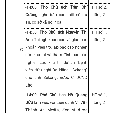
-14:00:
Phó Chủ tịch Trần Chí
PH số 2,
Cường
nghe báo cáo một số dự
tầng 2
án/cơ sở xã hội hóa
-14:30:
Phó Chủ tịch Nguyễn Thị
PH số 1,
Anh Thi
nghe báo cáo về giao chủ
tầng 2
khoản viện trợ, lập báo cáo nghiên
C
cứu khả thi và thẩm định báo cáo
nghiên cứu khả thi dự án "Bệnh
viện Hữu nghị Đà Nẵng - Sekong"
cho tỉnh Sekong, nước CHDCND
Lào
-14:00:
Phó Chủ tịch Hồ Quang
HT số 1,
Bửu
làm việc với Liên danh VTV8 -
tầng 2
Thành An Media, đơn vị được