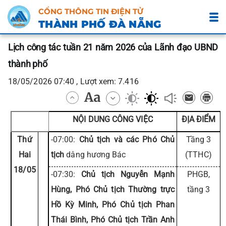
CỔNG THÔNG TIN ĐIỆN TỬ
THÀNH PHỐ ĐÀ NẴNG
Lịch công tác tuần 21 năm 2026 của Lãnh đạo UBND
thành phố
18/05/2026 07:40 , Lượt xem: 7.416
NỘI DUNG CÔNG VIỆC
ĐỊA ĐIỂM
Thứ
-07:00:
Chủ tịch và các Phó Chủ
Tầng 3
Hai
tịch
dâng hương Bác
(TTHC)
18/05
-07:30:
Chủ tịch Nguyễn Mạnh
PHGB,
Hùng, Phó Chủ tịch Thường trực
tầng 3
Hồ Kỳ Minh, Phó Chủ tịch Phan
Thái Bình, Phó Chủ tịch Trần Anh