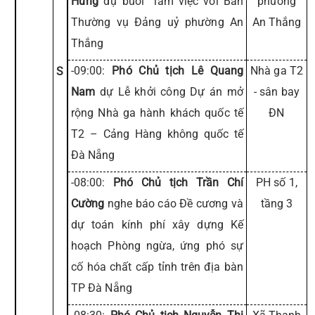
Hưng
dự buổi làm việc với Ban
phường
Thường vụ Đảng uỷ phường An
An Thắng
Thắng
-09:00:
Phó Chủ tịch Lê Quang
Nhà ga T2
S
Nam
dự Lễ khởi công Dự án mở
- sân bay
rộng Nhà ga hành khách quốc tế
ĐN
T2 – Cảng Hàng không quốc tế
Đà Nẵng
-08:00:
Phó Chủ tịch Trần Chí
PH số 1,
Cường
nghe báo cáo Đề cương và
tầng 3
dự toán kính phí xây dựng Kế
hoạch Phòng ngừa, ứng phó sự
cố hóa chất cấp tỉnh trên địa bàn
TP Đà Nẵng