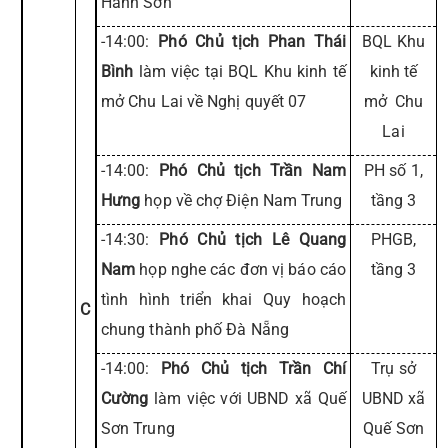
Hành Sơn
-14:00:
Phó Chủ tịch Phan Thái
BQL Khu
Bình
làm việc tại BQL Khu kinh tế
kinh tế
mở Chu Lai về Nghị quyết 07
mở Chu
Lai
-14:00:
Phó Chủ tịch Trần Nam
PH số 1,
Hưng
họp về chợ Điện Nam Trung
tầng 3
-14:30:
Phó Chủ tịch Lê Quang
PHGB,
Nam
họp nghe các đơn vị báo cáo
tầng 3
tình hình triển khai Quy hoạch
C
chung thành phố Đà Nẵng
-14:00:
Phó Chủ tịch Trần Chí
Trụ sở
Cường
làm việc với UBND xã Quế
UBND xã
Sơn Trung
Quế Sơn