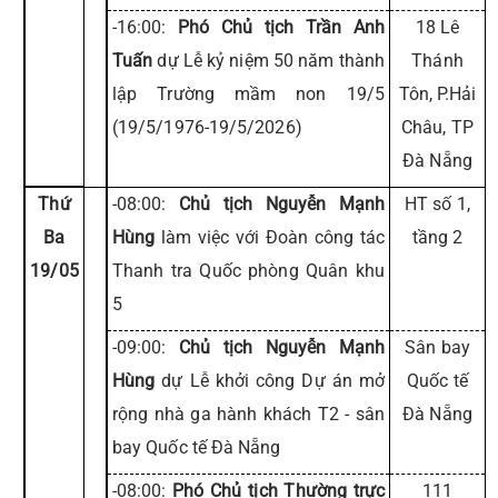
-16:00:
Phó Chủ tịch Trần Anh
18 Lê
Tuấn
dự Lễ kỷ niệm 50 năm thành
Thánh
lập Trường mầm non 19/5
Tôn, P.Hải
(19/5/1976-19/5/2026)
Châu, TP
Đà Nẵng
Thứ
-08:00:
Chủ tịch Nguyễn Mạnh
HT số 1,
Ba
Hùng
làm việc với Đoàn công tác
tầng 2
19/05
Thanh tra Quốc phòng Quân khu
5
-09:00:
Chủ tịch Nguyễn Mạnh
Sân bay
Hùng
dự Lễ khởi công Dự án mở
Quốc tế
rộng nhà ga hành khách T2 - sân
Đà Nẵng
bay Quốc tế Đà Nẵng
-08:00:
Phó Chủ tịch Thường trực
111