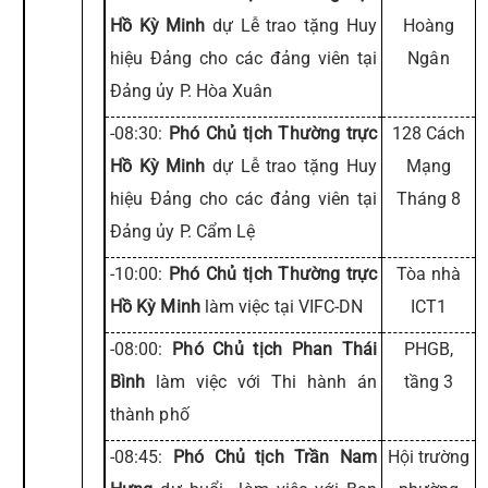
Hồ Kỳ Minh
dự Lễ trao tặng Huy
Hoàng
hiệu Đảng cho các đảng viên tại
Ngân
Đảng ủy P. Hòa Xuân
-08:30:
Phó Chủ tịch Thường trực
128 Cách
Hồ Kỳ Minh
dự Lễ trao tặng Huy
Mạng
hiệu Đảng cho các đảng viên tại
Tháng 8
Đảng ủy P. Cẩm Lệ
-10:00:
Phó Chủ tịch Thường trực
Tòa nhà
Hồ Kỳ Minh
làm việc tại VIFC-DN
ICT1
-08:00:
Phó Chủ tịch Phan Thái
PHGB,
Bình
làm việc với Thi hành án
tầng 3
thành phố
-08:45:
Phó Chủ tịch Trần Nam
Hội trường