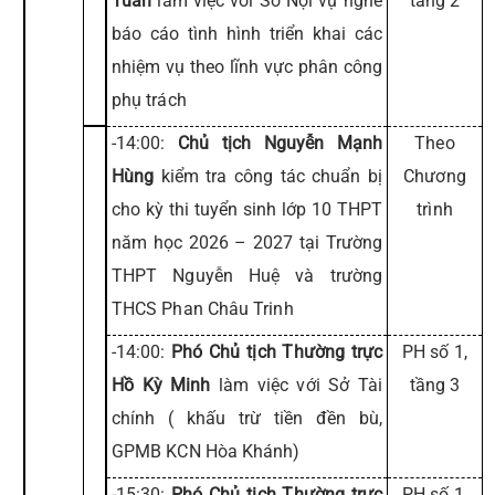
Tuấn
làm việc với Sở Nội vụ nghe
tầng 2
báo cáo tình hình triển khai các
nhiệm vụ theo lĩnh vực phân công
phụ trách
-14:00:
Chủ tịch Nguyễn Mạnh
Theo
Hùng
kiểm tra công tác chuẩn bị
Chương
cho kỳ thi tuyển sinh lớp 10 THPT
trình
năm học 2026 – 2027 tại Trường
THPT Nguyễn Huệ và trường
THCS Phan Châu Trinh
-14:00:
Phó Chủ tịch Thường trực
PH số 1,
Hồ Kỳ Minh
làm việc với Sở Tài
tầng 3
chính ( khấu trừ tiền đền bù,
GPMB KCN Hòa Khánh)
-15:30:
Phó Chủ tịch Thường trực
PH số 1,