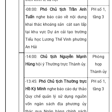
-08:00:
Phó Chủ tịch Trần Anh
PH số 1,
Tuấn
nghe báo cáo về nội dung
tầng 3
khai thác khoáng sản cát san lấp
tại khu vực Dự án cải tạo trường
Tiểu học Lương Thế Vinh phường
An Hải
-14:00:
Chủ tịch Nguyễn Mạnh
Phòng
Hùng
hội ý Thường trực Thành ủy.
họp
Thành ủy
-13:45:
Phó Chủ tịch Thường trực
PH số 1,
Hồ Kỳ Minh
nghe báo cáo dự thảo
tầng 3
Quy chế quản lý sử dụng nguồn
vốn ngân sách địa phương ủy
thác qua Ngân hàng chính sách