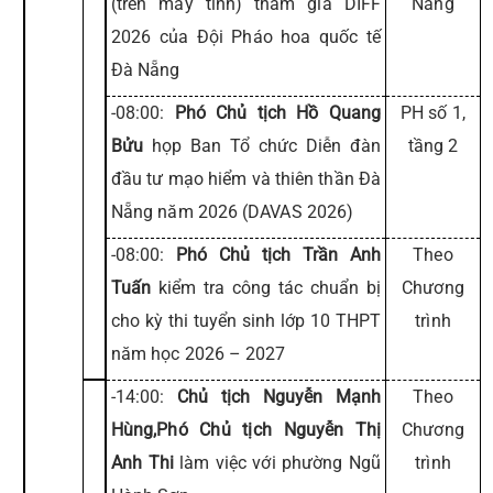
(trên máy tính) tham gia DIFF
Nẵng
2026 của Đội Pháo hoa quốc tế
Đà Nẵng
-08:00:
Phó Chủ tịch Hồ Quang
PH số 1,
Bửu
họp Ban Tổ chức Diễn đàn
tầng 2
đầu tư mạo hiểm và thiên thần Đà
Nẵng năm 2026 (DAVAS 2026)
-08:00:
Phó Chủ tịch Trần Anh
Theo
Tuấn
kiểm tra công tác chuẩn bị
Chương
cho kỳ thi tuyển sinh lớp 10 THPT
trình
năm học 2026 – 2027
-14:00:
Chủ tịch Nguyễn Mạnh
Theo
Hùng,Phó Chủ tịch Nguyễn Thị
Chương
Anh Thi
làm việc với phường Ngũ
trình