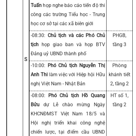
Tuấn
họp nghe báo cáo tiến độ thi
công các trường Tiểu học - Trung
học cơ sở tại các xã biên giới
-08:30:
Chủ tịch và các Phó Chủ
PHGB,
tịch
họp giao ban và họp BTV
tầng 3
Đảng uỷ UBND thành phố
S
-10:00:
Phó Chủ tịch Nguyễn Thị
Phòng
Anh Thi
làm việc với Hiệp hội Hữu
khánh tiết
nghị Việt Nam - Nhật Bản
2, tầng 2
-08:00:
Phó Chủ tịch Hồ Quang
HT số 1,
Bửu
dự Lễ chào mừng Ngày
tầng 2
KHCNĐMST Việt Nam 18/5 và
Hội nghị triển khai công nghệ
chiến lược, tại điểm cầu UBND