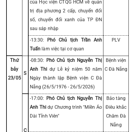
của Học viện CTQG HCM về quản
trị địa phương 2 cấp, chuyển đổi
số, chuyển đổi xanh của TP ĐN
sau sáp nhập
-13:30:
Phó Chủ tịch Trần Anh
PLV
Tuấn
làm việc tại cơ quan
Thứ
-08:30:
Phó Chủ tịch Nguyễn Thị
Bệnh viện
bảy
Anh Thi
dự Lễ kỷ niệm 50 năm
C Đà Nẵng
S
23/05
Ngày thành lập Bệnh viện C Đà
Nẵng (26/5/1976 - 26/5/2026)
-17:00:
Phó Chủ tịch Nguyễn Thị
Bảo tàng
Anh Thi
dự Chương trình "Miền Áo
Điêu khắc
Dài Tĩnh Viên"
Chăm Đà
Nẵng
C