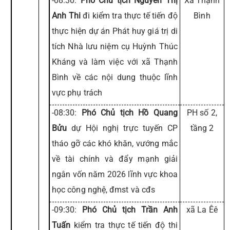
-08:30:
Phó Chủ tịch Nguyễn Thị
Xã Thạnh
Anh Thi
đi kiểm tra thực tế tiến độ
Bình
thực hiện dự án Phát huy giá trị di
tích Nhà lưu niệm cụ Huỳnh Thúc
Kháng và làm việc với xã Thạnh
Bình về các nội dung thuộc lĩnh
vực phụ trách
-08:30:
Phó Chủ tịch Hồ Quang
PH số 2,
Bửu
dự Hội nghị trực tuyến CP
tầng 2
tháo gỡ các khó khăn, vướng mắc
về tài chính và đẩy mạnh giải
ngân vốn năm 2026 lĩnh vực khoa
học công nghệ, đmst và cđs
-09:30:
Phó Chủ tịch Trần Anh
xã La Êê
Tuấn
kiểm tra thực tế tiến độ thi