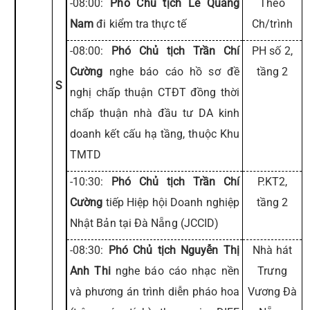
-08:00:
Phó Chủ tịch Lê Quang
Theo
Nam
đi kiểm tra thực tế
Ch/trình
-08:00:
Phó Chủ tịch Trần Chí
PH số 2,
Cường
nghe báo cáo hồ sơ đề
tầng 2
S
nghị chấp thuận CTĐT đồng thời
chấp thuận nhà đầu tư DA kinh
doanh kết cấu hạ tầng, thuộc Khu
TMTD
-10:30:
Phó Chủ tịch Trần Chí
P.KT2,
Cường
tiếp Hiệp hội Doanh nghiệp
tầng 2
Nhật Bản tại Đà Nẵng (JCCID)
-08:30:
Phó Chủ tịch Nguyễn Thị
Nhà hát
Anh Thi
nghe báo cáo nhạc nền
Trưng
và phương án trình diễn pháo hoa
Vương Đà