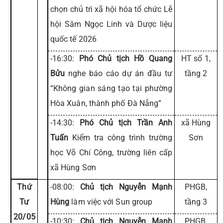
chọn chủ trì xã hội hóa tổ chức Lễ
hội Sâm Ngọc Linh và Dược liệu
quốc tế 2026
-16:30:
Phó Chủ tịch Hồ Quang
HT số 1,
Bửu
nghe báo cáo dự án đầu tư
tầng 2
“Không gian sáng tạo tại phường
Hòa Xuân, thành phố Đà Nẵng”
-14:30:
Phó Chủ tịch Trần Anh
xã Hùng
Tuấn
Kiểm tra công trình trường
Sơn
học Võ Chí Công, trường liên cấp
xã Hùng Sơn
Thứ
-08:00:
Chủ tịch Nguyễn Mạnh
PHGB,
Tư
Hùng
làm việc với Sun group
tầng 3
20/05
-10:30:
Chủ tịch Nguyễn Mạnh
PHGB,