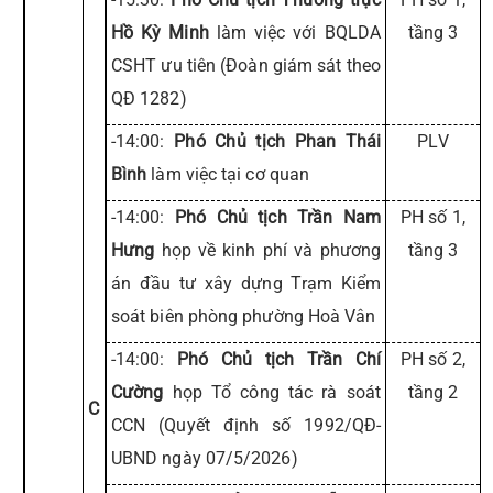
Hồ Kỳ Minh
làm việc với BQLDA
tầng 3
CSHT ưu tiên (Đoàn giám sát theo
QĐ 1282)
-14:00:
Phó Chủ tịch Phan Thái
PLV
Bình
làm việc tại cơ quan
-14:00:
Phó Chủ tịch Trần Nam
PH số 1,
Hưng
họp về kinh phí và phương
tầng 3
án đầu tư xây dựng Trạm Kiểm
soát biên phòng phường Hoà Vân
-14:00:
Phó Chủ tịch Trần Chí
PH số 2,
Cường
họp Tổ công tác rà soát
tầng 2
C
CCN (Quyết định số 1992/QĐ-
UBND ngày 07/5/2026)