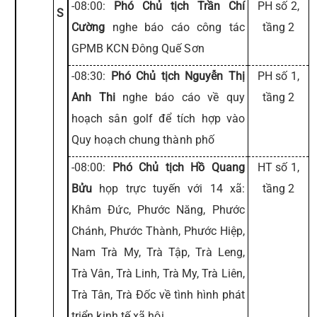
-08:00:
Phó Chủ tịch Trần Chí
PH số 2,
S
Cường
nghe báo cáo công tác
tầng 2
GPMB KCN Đông Quế Sơn
-08:30:
Phó Chủ tịch Nguyễn Thị
PH số 1,
Anh Thi
nghe báo cáo về quy
tầng 2
hoạch sân golf để tích hợp vào
Quy hoạch chung thành phố
-08:00:
Phó Chủ tịch Hồ Quang
HT số 1,
Bửu
họp trực tuyến với 14 xã:
tầng 2
Khâm Đức, Phước Năng, Phước
Chánh, Phước Thành, Phước Hiệp,
Nam Trà My, Trà Tập, Trà Leng,
Trà Vân, Trà Linh, Trà My, Trà Liên,
Trà Tân, Trà Đốc về tình hình phát
triển kinh tế xã hội