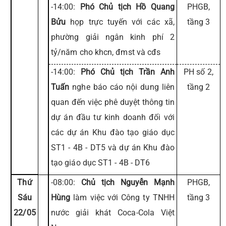
-14:00:
Phó Chủ tịch Hồ Quang
PHGB,
Bửu
họp trực tuyến với các xã,
tầng 3
phường giải ngân kinh phí 2
tỷ/năm cho khcn, đmst và cđs
-14:00:
Phó Chủ tịch Trần Anh
PH số 2,
Tuấn
nghe báo cáo nội dung liên
tầng 2
quan đến việc phê duyệt thông tin
dự án đầu tư kinh doanh đối với
các dự án Khu đào tạo giáo dục
ST1 - 4B - DT5 và dự án Khu đào
tạo giáo dục ST1 - 4B - DT6
Thứ
-08:00:
Chủ tịch Nguyễn Mạnh
PHGB,
Sáu
Hùng
làm việc với Công ty TNHH
tầng 3
22/05
nước giải khát Coca-Cola Việt