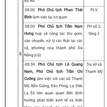
Bà Nà
-08:00:
Phó Chủ tịch Phan Thái
PLV
Bình
làm việc tại cơ quan
-08:00:
Phó Chủ tịch Trần Nam
PH số 2,
Hưng
họp về công tác thu gom,
tầng 2
vận chuyển, xử lý rác thải tại các
xã, phường của thành phố Đà
S
Nẵng (cũ)
-08:30:
Phó Chủ tịch Lê Quang
Trụ sở xã
Nam, Phó Chủ tịch Trần Chí
Thạnh Mỹ
Cường
làm việc với các xã Thạnh
Mỹ, Bến Giằng, Đắc Pring, La Dêê,
La Êê liên quan quan đến định
hướng phát triển kinh tế và triển