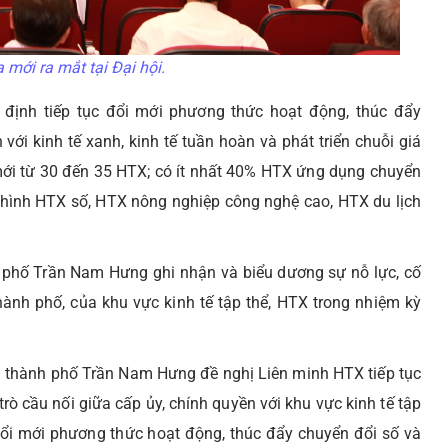
mới ra mắt tại Đại hội.
định tiếp tục đổi mới phương thức hoạt động, thúc đẩy
ới kinh tế xanh, kinh tế tuần hoàn và phát triển chuỗi giá
ới từ 30 đến 35 HTX; có ít nhất 40% HTX ứng dụng chuyển
 hình HTX số, HTX nông nghiệp công nghệ cao, HTX du lịch
h phố Trần Nam Hưng ghi nhận và biểu dương sự nỗ lực, cố
nh phố, của khu vực kinh tế tập thể, HTX trong nhiệm kỳ
D thành phố Trần Nam Hưng đề nghị Liên minh HTX tiếp tục
ò cầu nối giữa cấp ủy, chính quyền với khu vực kinh tế tập
đổi mới phương thức hoạt động, thúc đẩy chuyển đổi số và