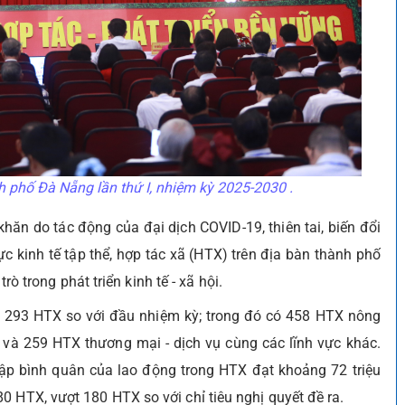
h phố Đà Nẵng lần thứ I, nhiệm kỳ 2025-2030 .
hăn do tác động của đại dịch COVID-19, thiên tai, biến đổi
ực kinh tế tập thể, hợp tác xã (HTX) trên địa bàn thành phố
trò trong phát triển kinh tế - xã hội.
 293 HTX so với đầu nhiệm kỳ; trong đó có 458 HTX nông
 và 259 HTX thương mại - dịch vụ cùng các lĩnh vực khác.
ập bình quân của lao động trong HTX đạt khoảng 72 triệu
0 HTX, vượt 180 HTX so với chỉ tiêu nghị quyết đề ra.