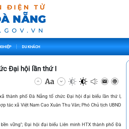
N ĐIỆN TỬ
ĐÀ NẴNG
.GOV.VN
GHIỆP
DU KHÁCH
c Đại hội lần thứ I
 xã thành phố Đà Nẵng tổ
chức Đại hội đại biểu lần thứ I,
Hợp tác xã Việt Nam Cao Xuân Thu Vân; Phó Chủ tịch UBND
ển bền vững"; Đại hội đại biểu Liên minh HTX thành phố Đà