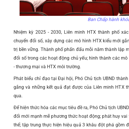
Ban Chấp hành khóa 
Nhiệm kỳ 2025 - 2030, Liên minh HTX thành phố xác 
chuyển đổi số, xây dựng các mô hình HTX kiểu mới gắn v
trị bền vững. Thành phố phấn đấu mỗi năm thành lập m
đổi số trong các hoạt động chủ yếu; hình thành các mô
- thương mại và HTX môi trường.
Phát biểu chỉ đạo tại Đại hội, Phó Chủ tịch UBND thàn
gắng và những kết quả đạt được của Liên minh HTX thà
qua.
Để hiện thức hóa các mục tiêu đề ra, Phó Chủ tịch UBN
đổi mới mạnh mẽ phương thức hoạt động; phát huy vai tr
thể; tập trung thực hiện hiệu quả 3 khâu đột phá gồm 