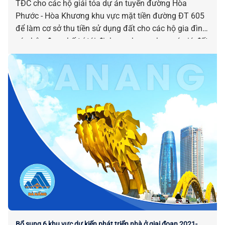
TĐC cho các hộ giải tỏa dự án tuyến đường Hòa
Phước - Hòa Khương khu vực mặt tiền đường ĐT 605
để làm cơ sở thu tiền sử dụng đất cho các hộ gia đình,
cá nhân được bố trí tái định cư nhưng chưa có giá đất
trước ngày 01-8-2024 trên địa bàn xã Hòa Tiến.
Bổ sung 6 khu vực dự kiến phát triển nhà ở giai đoạn 2021-