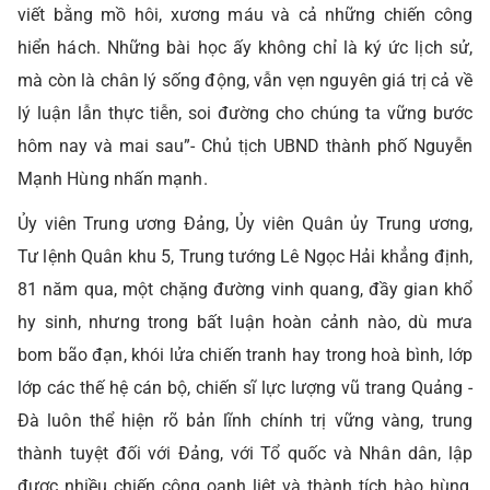
viết bằng mồ hôi, xương máu và cả những chiến công
hiển hách. Những bài học ấy không chỉ là ký ức lịch sử,
mà còn là chân lý sống động, vẫn vẹn nguyên giá trị cả về
lý luận lẫn thực tiễn, soi đường cho chúng ta vững bước
hôm nay và mai sau”- Chủ tịch UBND thành phố Nguyễn
Mạnh Hùng nhấn mạnh.
Ủy viên Trung ương Đảng, Ủy viên Quân ủy Trung ương,
Tư lệnh Quân khu 5, Trung tướng Lê Ngọc Hải khẳng định,
81 năm qua, một chặng đường vinh quang, đầy gian khổ
hy sinh, nhưng trong bất luận hoàn cảnh nào, dù mưa
bom bão đạn, khói lửa chiến tranh hay trong hoà bình, lớp
lớp các thế hệ cán bộ, chiến sĩ lực lượng vũ trang Quảng -
Đà luôn thể hiện rõ bản lĩnh chính trị vững vàng, trung
thành tuyệt đối với Đảng, với Tổ quốc và Nhân dân, lập
được nhiều chiến công oanh liệt và thành tích hào hùng,