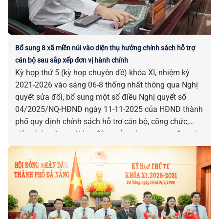
Bổ sung 8 xã miền núi vào diện thụ hưởng chính sách hỗ trợ
cán bộ sau sắp xếp đơn vị hành chính
Kỳ họp thứ 5 (kỳ họp chuyên đề) khóa XI, nhiệm kỳ
2021-2026 vào sáng 06-8 thống nhất thông qua Nghị
quyết sửa đổi, bổ sung một số điều Nghị quyết số
04/2025/NQ-HĐND ngày 11-11-2025 của HĐND thành
phố quy định chính sách hỗ trợ cán bộ, công chức,
viên chức và người lao động của các cơ quan, đơn vị
bị tác động, ảnh hưởng do sắp xếp đơn vị hành chính.