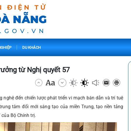
N ĐIỆN TỬ
ĐÀ NẴNG
.GOV.VN
GHIỆP
DU KHÁCH
rưởng từ Nghị quyết 57
g nghệ đến chiến lược phát triển vi mạch bán dẫn và trí tuệ
trung tâm đổi mới sáng tạo của miền Trung, tạo nền tảng
của Bộ Chính trị.