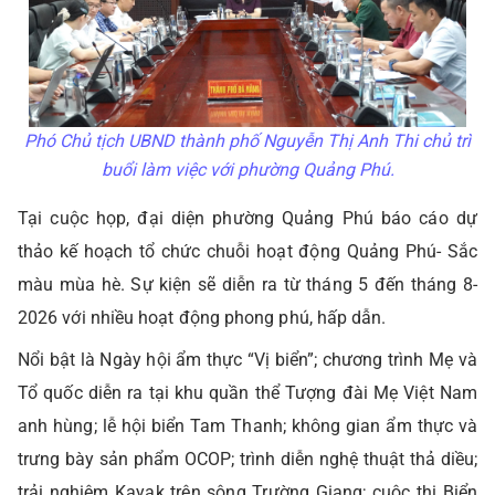
Phó Chủ tịch UBND thành phố Nguyễn Thị Anh Thi chủ trì
buổi làm việc với phường Quảng Phú.
Tại cuộc họp, đại diện phường Quảng Phú báo cáo dự
thảo kế hoạch tổ chức chuỗi hoạt động Quảng Phú- Sắc
màu mùa hè. Sự kiện sẽ diễn ra từ tháng 5 đến tháng 8-
2026 với nhiều hoạt động phong phú, hấp dẫn.
Nổi bật là Ngày hội ẩm thực “Vị biển”; chương trình Mẹ và
Tổ quốc diễn ra tại khu quần thể Tượng đài Mẹ Việt Nam
anh hùng; lễ hội biển Tam Thanh; không gian ẩm thực và
trưng bày sản phẩm OCOP; trình diễn nghệ thuật thả diều;
trải nghiệm Kayak trên sông Trường Giang; cuộc thi Biển