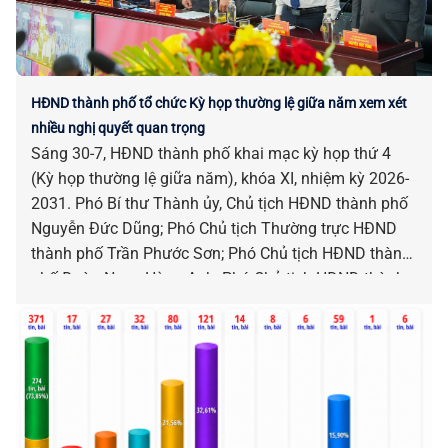
HĐND thành phố tổ chức Kỳ họp thường lệ giữa năm xem xét
nhiều nghị quyết quan trọng
Sáng 30-7, HĐND thành phố khai mạc kỳ họp thứ 4
(Kỳ họp thường lệ giữa năm), khóa XI, nhiệm kỳ 2026-
2031. Phó Bí thư Thành ủy, Chủ tịch HĐND thành phố
Nguyễn Đức Dũng; Phó Chủ tịch Thường trực HĐND
thành phố Trần Phước Sơn; Phó Chủ tịch HĐND thành
phố Đoàn Ngọc Hùng Anh; Phó Chủ tịch HĐND thành
phố Nguyễn Công Thanh chủ trì kỳ họp.