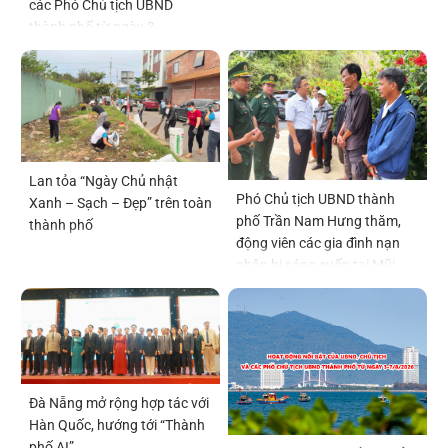
các Phó Chủ tịch UBND
thành phố từ ngày 3-
7/8/2026
Lan tỏa “Ngày Chủ nhật
Phó Chủ tịch UBND thành
Xanh – Sạch – Đẹp” trên toàn
phố Trần Nam Hưng thăm,
thành phố
động viên các gia đình nạn
nhân bị sóng cuốn tại Mũi
Nghê
Đà Nẵng mở rộng hợp tác với
Hàn Quốc, hướng tới “Thành
phố AI”