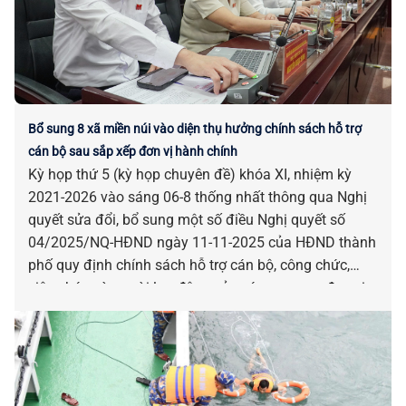
Bổ sung 8 xã miền núi vào diện thụ hưởng chính sách hỗ trợ
cán bộ sau sắp xếp đơn vị hành chính
Kỳ họp thứ 5 (kỳ họp chuyên đề) khóa XI, nhiệm kỳ
2021-2026 vào sáng 06-8 thống nhất thông qua Nghị
quyết sửa đổi, bổ sung một số điều Nghị quyết số
04/2025/NQ-HĐND ngày 11-11-2025 của HĐND thành
phố quy định chính sách hỗ trợ cán bộ, công chức,
viên chức và người lao động của các cơ quan, đơn vị
bị tác động, ảnh hưởng do sắp xếp đơn vị hành chính.