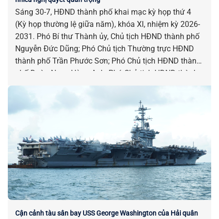
Sáng 30-7, HĐND thành phố khai mạc kỳ họp thứ 4
(Kỳ họp thường lệ giữa năm), khóa XI, nhiệm kỳ 2026-
2031. Phó Bí thư Thành ủy, Chủ tịch HĐND thành phố
Nguyễn Đức Dũng; Phó Chủ tịch Thường trực HĐND
thành phố Trần Phước Sơn; Phó Chủ tịch HĐND thành
phố Đoàn Ngọc Hùng Anh; Phó Chủ tịch HĐND thành
phố Nguyễn Công Thanh chủ trì kỳ họp.
Cận cảnh tàu sân bay USS George Washington của Hải quân