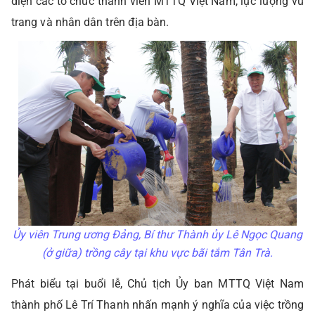
diện các tổ chức thành viên MTTQ Việt Nam, lực lượng vũ
trang và nhân dân trên địa bàn.
Ủy viên Trung ương Đảng, Bí thư Thành ủy Lê Ngọc Quang
(ở giữa) trồng cây tại khu vực bãi tắm Tân Trà.
Phát biểu tại buổi lễ, Chủ tịch Ủy ban MTTQ Việt Nam
thành phố Lê Trí Thanh nhấn mạnh ý nghĩa của việc trồng